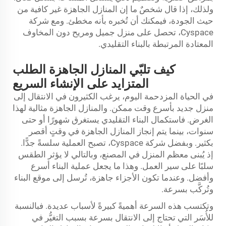
ولذلك، إذا قال شخصٌ ما إن المنازل الجاهزة غير كافية من
حيث الجودة، فيمكنك أن تُخبره بأنه مخطئ. ومع شركة
Cyspace، تحصل على منزل جميل ومريح دون المخاوف
المعتادة المرتبطة بالبناء التقليدي.
كيف تلبّي المنازل الجاهزة الطلب
المتزايد على الإنشاء السريع
في الحياة المزدحمة اليوم، يرغب الكثيرون في الانتقال إلى
منزل جديد بأسرع وقت ممكن. والمنازل الجاهزة مثالية لهذا
الغرض. فاستكمال البناء التقليدي يستغرق شهورًا أو حتى
سنوات، بينما يتم إنجاز المنازل الجاهزة في وقتٍ أقصر
بكثير. وبفضل شركة Cyspace، تصبح العملية سلسةً جدًّا.
إذ يُبنى معظم المنزل في المصنع، وبالتالي لا يؤثر الطقس
سلبًا على سير العمل. وهذا ما يجعل عملية البناء أسرع
وأفضل. وعندما تكون الأجزاء جاهزة، تُرسل إلى موقع البناء
وتُركَّب بسرعة.
وتكتسب هذه السرعة أهميةً كبيرةً لأسباب عديدة. فبالنسبة
للأُسَر التي تحتاج إلى الانتقال بسرعة بسبب التغيُّر في