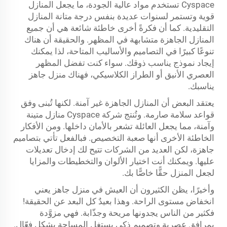
Cyspace تستخدم مواد عالية الجودة، ما يجعل المنازل
قوية وتستمر لسنوات عديدة بنفس درجة متانة المنازل
التقليدية. كما أن فكرةً أخرى خاطئة شائعة هي أن جميع
المنازل الجاهزة متشابهة في المظهر. والحقيقة أن هناك
تنوعًا كبيرًا في التصاميم والأساليب المتاحة، لذا يمكنك
إيجاد نموذج يناسب ذوقك. سواء كنت تفضل المظهر
العصري الأنيق أو الطراز الكلاسيكي، فهناك منزل جاهز
يناسبك.
يعتقد البعض أن المنازل الجاهزة غير آمنة. لكنها تُبنى وفق
قواعد سلامة صارمة. وتُنتج شركة Cyspace منازل متينة
وآمنة، مما يجعل العائلة تشعر بالأمان داخلها. ومن الأفكار
الخاطئة الأخرى أنها صعبة التخصيص. فبالفعل تأتي بتصاميم
جاهزة، لكن العديد من الشركات تتيح لك إدخال تعديلات
عليها. ويمكنك أنت اختيار الألوان والتخطيطات والمزايا
لجعل المنزل حقًّا خاصًّا بك.
وأخيرًا، يظن الكثيرون أن العيش في منزل جاهز يعني
انخفاض مستوى الراحة. وهذا بعيدٌ كل البعد عن الحقيقة!
فكثير من الناس يجدونها مريحة وجذّابة. فهي مزوَّدة
بمرافق عصرية وتصميم ذكي يستغل المساحة بشكل فعّال.