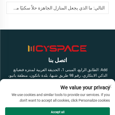
التالي:
ما الذي يجعل المنازل الجاهزة حلاً سكنيًا مستدامًا
اتصل بنا
Add: الطابق الرابع، المبنى 1، الحديقة الغربية لمنتزه فنغبانغ
الذكي الابتكاري، رقم 98 طريق شيها، بلدة نانكون، منطقة بانيو،
مدينة قوانغتشو، مقاطعة قوانغدونغ، الصين
We value your privacy
هاتف:
+86-13316062192
We use cookies and similar tools to provide our services. If you
البريد الإلكتروني:
[email protected]
don't want to accept all cookies, click Personalize cookies.
Accept all
حقوق النشر © شركة قوانغتشو سيسبايس للمعدات الذكية