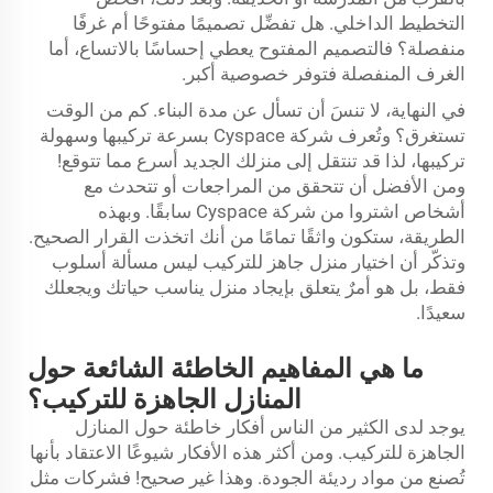
التخطيط الداخلي. هل تفضِّل تصميمًا مفتوحًا أم غرفًا
منفصلة؟ فالتصميم المفتوح يعطي إحساسًا بالاتساع، أما
الغرف المنفصلة فتوفر خصوصية أكبر.
في النهاية، لا تنسَ أن تسأل عن مدة البناء. كم من الوقت
تستغرق؟ وتُعرف شركة Cyspace بسرعة تركيبها وسهولة
تركيبها، لذا قد تنتقل إلى منزلك الجديد أسرع مما تتوقع!
ومن الأفضل أن تتحقق من المراجعات أو تتحدث مع
أشخاص اشتروا من شركة Cyspace سابقًا. وبهذه
الطريقة، ستكون واثقًا تمامًا من أنك اتخذت القرار الصحيح.
وتذكّر أن اختيار منزل جاهز للتركيب ليس مسألة أسلوب
فقط، بل هو أمرٌ يتعلق بإيجاد منزل يناسب حياتك ويجعلك
سعيدًا.
ما هي المفاهيم الخاطئة الشائعة حول
المنازل الجاهزة للتركيب؟
يوجد لدى الكثير من الناس أفكار خاطئة حول المنازل
الجاهزة للتركيب. ومن أكثر هذه الأفكار شيوعًا الاعتقاد بأنها
تُصنع من مواد رديئة الجودة. وهذا غير صحيح! فشركات مثل