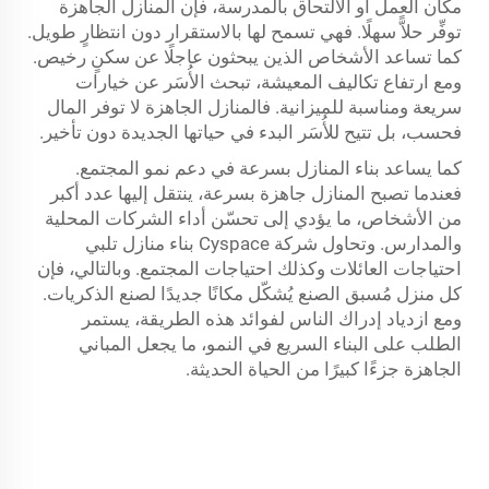
مكان العمل أو الالتحاق بالمدرسة، فإن المنازل الجاهزة
توفِّر حلاًّ سهلًا. فهي تسمح لها بالاستقرار دون انتظارٍ طويل.
كما تساعد الأشخاص الذين يبحثون عاجلًا عن سكنٍ رخيص.
ومع ارتفاع تكاليف المعيشة، تبحث الأُسَر عن خيارات
سريعة ومناسبة للميزانية. فالمنازل الجاهزة لا توفر المال
فحسب، بل تتيح للأُسَر البدء في حياتها الجديدة دون تأخير.
كما يساعد بناء المنازل بسرعة في دعم نمو المجتمع.
فعندما تصبح المنازل جاهزة بسرعة، ينتقل إليها عدد أكبر
من الأشخاص، ما يؤدي إلى تحسّن أداء الشركات المحلية
والمدارس. وتحاول شركة Cyspace بناء منازل تلبي
احتياجات العائلات وكذلك احتياجات المجتمع. وبالتالي، فإن
كل منزل مُسبق الصنع يُشكّل مكانًا جديدًا لصنع الذكريات.
ومع ازدياد إدراك الناس لفوائد هذه الطريقة، يستمر
الطلب على البناء السريع في النمو، ما يجعل المباني
الجاهزة جزءًا كبيرًا من الحياة الحديثة.