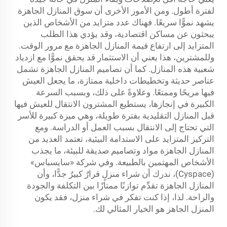
لفترة أطول. ومن الأمور الأخرى أن سوق المنازل الجاهزة
يشهد نموًّا سريعًا. فهناك عدد متزايد من الأشخاص الذين
يبحثون عن مساكن اقتصادية، وقد يؤدي هذا الطلب
المتزايد إلى ارتفاع قيمة المنازل الجاهزة مع مرور الوقت.
وللمشترين، هذا يعني أن الاستثمار قد يحقق نموًّا مع ازدياد
شعبية هذه المنازل. كما أن تصاميم المنازل الجاهزة تشمل
عناصر حديثة وتخطيطات داخلية ممتازة، ما يجعل العيش
فيها مريحًا وممتعًا. وعلاوةً على ذلك، وبسبب السرعة
الكبيرة في إنجازها، يستطيع المشترون الانتقال للعيش فيها
قبل المنازل التقليدية بفترة طويلة، وهي ميزة كبيرة للأسر
التي تحتاج إلى الانتقال بسبب العمل أو الدراسة. ومع
التركيز المتزايد على الاستدامة البيئية، تعتمد العديد من
المنازل الجاهزة مواد وتصاميم صديقة للبيئة، ما يجذب
الأشخاص المهتمين بالطبيعة. وفي شركة «سايسباس»
(Cyspace)، ندرك أن شراء منزلٍ قرارٌ كبيرٌ جدًّا، وأن
المنازل الجاهزة تقدِّم توازنًا ممتازًا بين التكلفة والجودة
والراحة. لذا، إذا كنت تفكر في شراء منزل، فقد يكون
المنزل الجاهز هو الخيار المثالي لك.