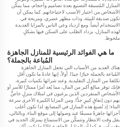
المنازل المُسبقة التصنيع بعدة تصاميم وأحجام، مما يمكّن
الأشخاص من اختيار الأنسب لاحتياجاتهم. كما يمكن أن
تكون صديقة للبيئة، وذات مظهر عصري، ومريحة في
الاستخدام أيضاً. ومع ازدياد وعي الناس بالمزايا العديدة
لهذه المنازل، يزداد الطلب على السكن فيها بشكلٍ
ملحوظ.
ما هي الفوائد الرئيسية للمنازل الجاهزة
المُباعة بالجملة؟
هناك العديد من الأسباب التي تجعل المنازل الجاهزة
المُباعة بالجملة خيارًا جيدًا. أولاً، إنها عادةً ما تكون أقل
تكلفةً من المنازل التقليدية. وعند شرائها بكميات كبيرة،
فإنك توفر مبالغ أكبر من المال، مما يُعد أمرًا ممتازًا للأسر أو
الأشخاص المنفردين الذين يرغبون في امتلاك منزلٍ خاصٍّ
بهم دون إنفاقٍ كبيرٍ جدًّا. ومن المزايا الكبيرة الأخرى سرعة
البناء؛ إذ تُصنع هذه المنازل في المصانع، لذا تكون أغلب
أجزائها جاهزةً مسبقًا عند وصولها إلى موقع البناء. وبالتالي،
يقل وقت الانتظار وتتمكَّن من الاستمتاع بمنزلك الجديد في
وقتٍ أسرع. كما أن المنازل الجاهزة غالبًا ما تكون أكثر