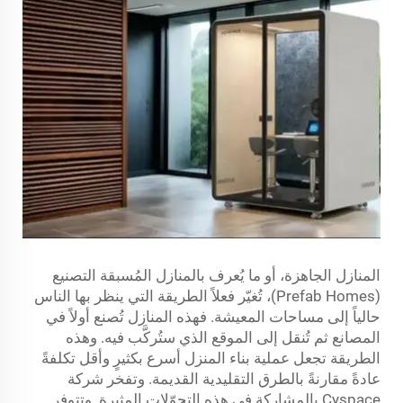
المنازل الجاهزة، أو ما يُعرف بالمنازل المُسبقة التصنيع
(Prefab Homes)، تُغيّر فعلاً الطريقة التي ينظر بها الناس
حالياً إلى مساحات المعيشة. فهذه المنازل تُصنع أولاً في
المصانع ثم تُنقل إلى الموقع الذي ستُركَّب فيه. وهذه
الطريقة تجعل عملية بناء المنزل أسرع بكثيرٍ وأقل تكلفةً
عادةً مقارنةً بالطرق التقليدية القديمة. وتفخر شركة
Cyspace بالمشاركة في هذه التحوّلات المثيرة. وتتوفر