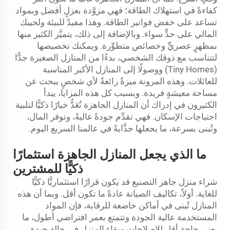
كفاءةً في استهلاك الطاقة؛ فهي مزوَّدة بعزلٍ أفضل وبمواد
تساعد على خفض فواتير الطاقة. وهذا مفيدٌ للبيئة ولجيبك
المالي على حدٍّ سواء. وبالإضافة إلى ذلك، يتميَّز الكثير منها
بمظهرٍ عصريٍّ وخصائص متطوِّرة. ويمكنك تخصيصها
لتتناسب مع ذوقك الشخصي، بدءًا من المنازل الصغيرة جدًّا
(Tiny Homes) ووصولًا إلى المنازل الأكبر المناسبة
للعائلات. وهذه المرونة ميزةٌ رائعةٌ لأي شخصٍ يبحث عن
مساحة معيشةٍ فريدة. وبسبب كل هذه المزايا، يبدأ
الكثيرون في إدراك أن المنازل الجاهزة تُعَدُّ خيارًا ذكيًّا لتلبية
احتياجات الإسكان. فهي تقدِّم جودةً عاليةً، وتوفر المال،
وتُبنى بسرعة، ما يجعلها جذَّابةً في عالمنا السريع اليوم.
ما الذي يجعل المنازل الجاهزة استثمارًا
ذكيًّا للمشترين
شراء منزل جاهز التصنيع قد يكون قرارًا استثماريًّا ذكيًّا
للغاية. أولاً، تكاليف الصيانة عادةً ما تكون أقل. وبما أن هذه
المنازل تُبنى في أماكن خاضعة للرقابة، فإن المواد
المستخدمة عالية الجودة وتتمتع بعمر افتراضي أطول، ما
يعني حاجة أقل للإصلاحات وبقاء المنزل في حالة جيدة