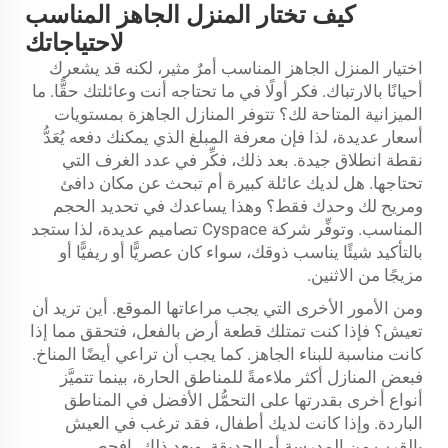
كيف تختار المنزل الجاهز المناسب
لاحتياجاتك
اختيار المنزل الجاهز المناسب أمرٌ مثير، لكنه قد يشعرك
أحيانًا بالارتباك. فكر أولًا في ما تحتاجه أنت وعائلتك حقًّا. ما
الميزانية المتاحة لك؟ تتوفر المنازل الجاهزة بمستويات
أسعار عديدة، لذا فإن معرفة المبلغ الذي يمكنك دفعه يُعَدُّ
نقطة انطلاق جيدة. بعد ذلك، فكِّر في عدد الغرف التي
تحتاجها. هل لديك عائلة كبيرة أم تبحث عن مكان دافئ
ومريح لك وحدك فقط؟ وهذا يساعدك في تحديد الحجم
المناسب. وتوفِّر شركة Cyspace تصاميم عديدة، لذا ستجد
بالتأكيد شيئًا يناسب ذوقك، سواء كان عصريًّا أو ريفيًّا أو
مزيجًا من الاثنين.
ومن الأمور الأخرى التي يجب مراعاتها الموقع. أين تريد أن
تعيش؟ فإذا كنت تمتلك قطعة أرض بالفعل، فتحقق مما إذا
كانت مناسبة للبناء الجاهز. كما يجب أن تراعي أيضًا المناخ.
فبعض المنازل أكثر ملاءمةً للمناطق الحارة، بينما تتميَّز
أنواع أخرى بقدرتها على التحمُّل الأفضل في المناطق
الباردة. وإذا كانت لديك أطفال، فقد ترغب في العيش
بالقرب من المدرسة أو الحديقة. وبعد ذلك، افحص