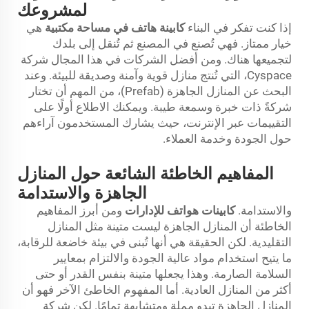
لمشروعك
إذا كنت تفكر في البناء
كابينة هاتف في مساحة مكتبية
هي
خيار ممتاز. فهي تُصنع في المصنع ثم تُنقل إلى بلدك
لتجميعها هناك. ومن أفضل الشركات في هذا المجال شركة
Cyspace، التي تُنتج منازل قوية وآمنة وصديقة للبيئة. وعند
البحث عن المنازل الجاهزة (Prefab)، من المهم أن تختار
شركةً ذات خبرة وسمعة طيبة. ويمكنك الاطلاع أولًا على
التقييمات عبر الإنترنت، حيث يشارك المستخدمون آراءهم
حول الجودة وخدمة العملاء.
المفاهيم الخاطئة الشائعة حول المنازل
الجاهزة والاستدامة
والاستدامة.
كابينات هواتف للإدارات
ومن أبرز المفاهيم
الخاطئة أن المنازل الجاهزة ليست متينة مثل المنازل
التقليدية. لكن الحقيقة هي أنها تُبنى في بيئة خاضعة للرقابة،
ما يتيح استخدام مواد عالية الجودة والالتزام بمعايير
السلامة الصارمة. وهذا يجعلها متينة بنفس القدر أو حتى
أكثر من المنازل العادية. أما المفهوم الخاطئ الآخر فهو أن
المنازل الجاهزة تبدو مملة ومتشابهة تمامًا. لكن شركة