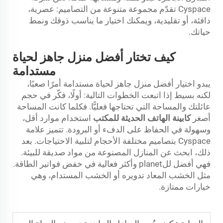
Cyspace تقدّم مجموعة متنوعة من التصاميم: عصرية،
دافئة، أو تقليدية، ويمكنك اختيار ما يناسب ذوقك ونمط
حياتك.
كيف تختار أفضل منزل جاهز لحياة
مستدامة
يبدو اختيار أفضل منزل جاهز لحياة مستدامة أمرًا صعبًا،
لكنه بسيط إذا اتبعت الخطوات التالية: أولًا، فكّر في حجم
عائلتك والمساحة التي تحتاجها فعليًّا. فكلما كانت المساحة
أصغر
كابينة الهاتف الحديثة للمكتب
استخدام موارد أقل،
وسهولة في الحفاظ على الدفء أو البرودة. تتميز علامة
Cyspace بتصاميم مختلفة الأحجام لتلبية الاحتياجات. بعد
ذلك، ابحث عن المنازل المصنوعة من مواد صديقة للبيئة.
فهي أفضل للplanet وأكثر فعالية في خفض فواتير الطاقة.
مثل الخشب المعاد تدويره أو الخشب المستدام، وهي
خيارات ممتازة.