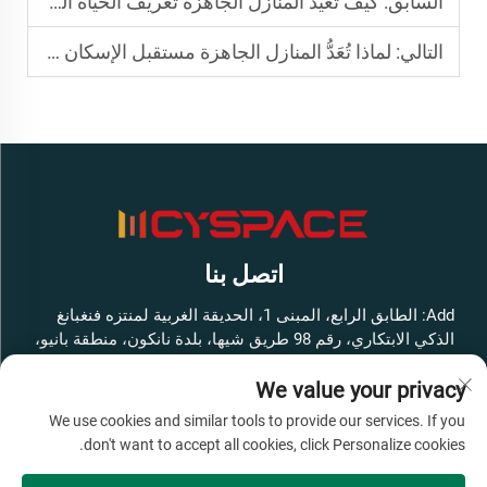
السابق:
كيف تُعيد المنازل الجاهزة تعريف الحياة الحديثة
التالي:
لماذا تُعَدُّ المنازل الجاهزة مستقبل الإسكان الميسور التكلفة
اتصل بنا
Add: الطابق الرابع، المبنى 1، الحديقة الغربية لمنتزه فنغبانغ
الذكي الابتكاري، رقم 98 طريق شيها، بلدة نانكون، منطقة بانيو،
مدينة قوانغتشو، مقاطعة قوانغدونغ، الصين
We value your privacy
هاتف:
+86-13316062192
We use cookies and similar tools to provide our services. If you
البريد الإلكتروني:
[email protected]
don't want to accept all cookies, click Personalize cookies.