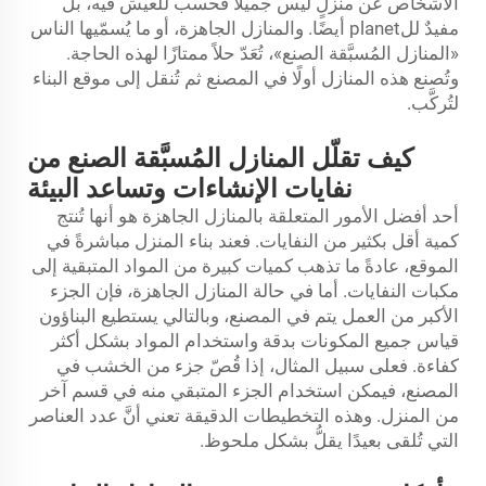
الأشخاص عن منزلٍ ليس جميلًا فحسب للعيش فيه، بل
مفيدٌ للplanet أيضًا. والمنازل الجاهزة، أو ما يُسمّيها الناس
«المنازل المُسبَّقة الصنع»، تُعَدّ حلاً ممتازًا لهذه الحاجة.
وتُصنع هذه المنازل أولًا في المصنع ثم تُنقل إلى موقع البناء
لتُركَّب.
كيف تقلّل المنازل المُسبَّقة الصنع من
نفايات الإنشاءات وتساعد البيئة
أحد أفضل الأمور المتعلقة بالمنازل الجاهزة هو أنها تُنتج
كمية أقل بكثير من النفايات. فعند بناء المنزل مباشرةً في
الموقع، عادةً ما تذهب كميات كبيرة من المواد المتبقية إلى
مكبات النفايات. أما في حالة المنازل الجاهزة، فإن الجزء
الأكبر من العمل يتم في المصنع، وبالتالي يستطيع البناؤون
قياس جميع المكونات بدقة واستخدام المواد بشكل أكثر
كفاءة. فعلى سبيل المثال، إذا قُصّ جزء من الخشب في
المصنع، فيمكن استخدام الجزء المتبقي منه في قسم آخر
من المنزل. وهذه التخطيطات الدقيقة تعني أنَّ عدد العناصر
التي تُلقى بعيدًا يقلُّ بشكل ملحوظ.