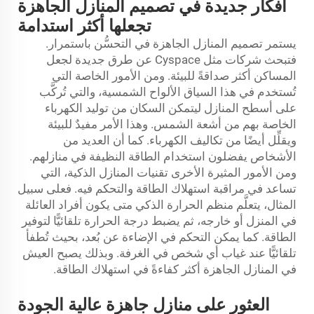
أفكار جديدة في تصميم المنازل الجاهزة
تجعلها أكثر استدامة
يستمر تصميم المنازل الجاهزة في التحسُّن باستمرار.
فتبحث شركات مثل Cyspace عن طرق جديدة لجعل
المساكن أكثر صداقةً للبيئة. ومن الأمور الخاصة التي
تُستخدم في هذا السياق الألواح الشمسية، والتي تُركَّب
على أسطح المنازل ليتمكن السكان من توليد الكهرباء
الخاصة بهم من أشعة الشمس. وهذا الأمر مفيدٌ للبيئة
ويقلِّل أيضًا من تكاليف الكهرباء. كما أن العديد من
الأشخاص يفضلون استخدام الطاقة النظيفة في منازلهم.
ومن الأمور المثيرة الأخرى تقنيات المنازل الذكية، التي
تساعد في مراقبة استهلاك الطاقة والتحكم فيه. فعلى سبيل
المثال، يتعلَّم منظم الحرارة الذكي متى يكون أفراد العائلة
في المنزل أو خارجه، ثم يضبط درجة الحرارة تلقائيًّا لتوفير
الطاقة. كما يمكن التحكم في الإضاءة عن بُعد، بحيث تُطفأ
تلقائيًّا عند غياب أي شخص في الغرفة. وبذلك يصبح العيش
في المنازل الجاهزة أكثر كفاءةً في استهلاك الطاقة.
العثور على منازل جاهزة عالية الجودة