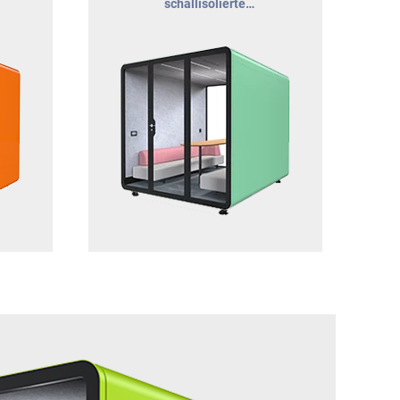
schallisolierte
1-4
Besprechungsraum für Teams
mit bis zu 6 Personen