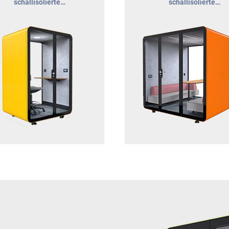
schallisolierte
schallisolierte
sprechungskabine für 1-2
Besprechungskabine für 
Personen
Personen