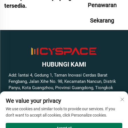
Penawaran
tersedia.
Sekarang
HUBUNGI KAMI
Add: lantai 4, Gedung 1, Taman Inovasi Cerdas Barat
Fengbang, Jalan Xihe No. 98, Kecamatan Nancun, Distrik
Panyu, Kota Guangzhou, Provinsi Guangdong, Tiongkok
Telp:
+86-13316062192
We value your privacy
Surel:
[email protected]
We use cookies and similar tools to provide our services. If you
don't want to accept all cookies, click Personalize cookies.
Hak Cipta © GuangZhou Cyspace Intelligent Equipment