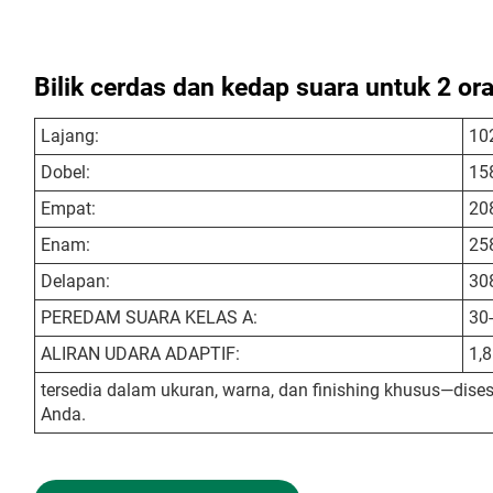
Bilik cerdas dan kedap suara untuk 2 or
Lajang:
10
Dobel:
15
Empat:
20
Enam:
25
Delapan:
30
PEREDAM SUARA KELAS A:
30
ALIRAN UDARA ADAPTIF:
1,
tersedia dalam ukuran, warna, dan finishing khusus—dises
Anda.