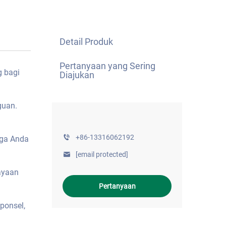
Detail Produk
Pertanyaan yang Sering
g bagi
Diajukan
guan.
+86-13316062192
gga Anda
[email protected]
ayaan
Pertanyaan
ponsel,