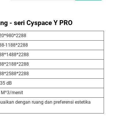
ang - seri Cyspace Y PRO
20*980*2288
88-1188*2288
88*1488*2288
88*2188*2288
88*2588*2288
-35 dB
8 M^3/menit
uaikan dengan ruang dan preferensi estetika