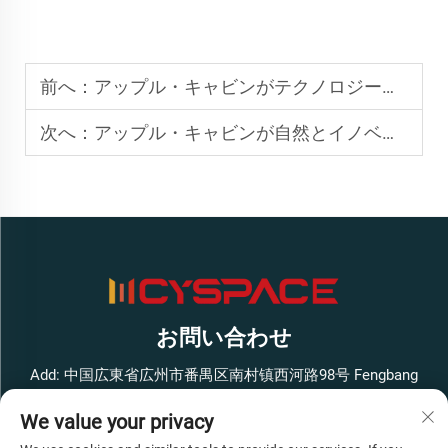
前へ：
アップル・キャビンがテクノロジー愛好家にとって究極のリトリートとなる理由
次へ：
アップル・キャビンが自然とイノベーションを現代の暮らしにどう融合させるか
お問い合わせ
Add: 中国広東省広州市番禺区南村镇西河路98号 Fengbang
West Smart Innovation Park ビル1 4階
We value your privacy
電話番号：
+86-13316062192