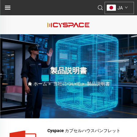
JA
製品説明書
ホーム
>
当社について
>
製品説明書
Cyspace カプセルハウスパンフレット