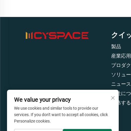
クイ
製品
産業応用
プロダク
ソリュー
ニュース
当社につ
We value your privacy
連絡する
We use cookies and similar tools to provide our
services. If you don't want to accept all cookies, click
Personalize cookies.