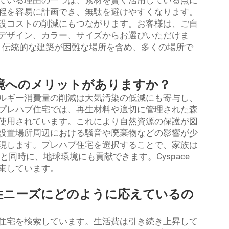
ている理由の一つは、素材を賢く活用している点に
程を容易に計画でき、無駄を避けやすくなります。
設コストの削減にもつながります。お客様は、ご自
デザイン、カラー、サイズからお選びいただけま
ス
伝統的な建築が困難な場所を含め、多くの場所で
境へのメリットがありますか？
ルギー消費量の削減は大気汚染の低減にも寄与し、
プレハブ住宅では、再生材料や適切に管理された森
使用されています。これにより自然資源の保護が図
設置場所周辺における騒音や廃棄物などの影響が少
現します。プレハブ住宅を選択することで、家族は
同時に、地球環境にも貢献できます。Cyspace
束しています。
住ニーズにどのように応えているの
住宅を検索しています。生活費は引き続き上昇して