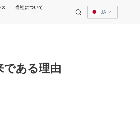
ース
当社について
JA
来である理由