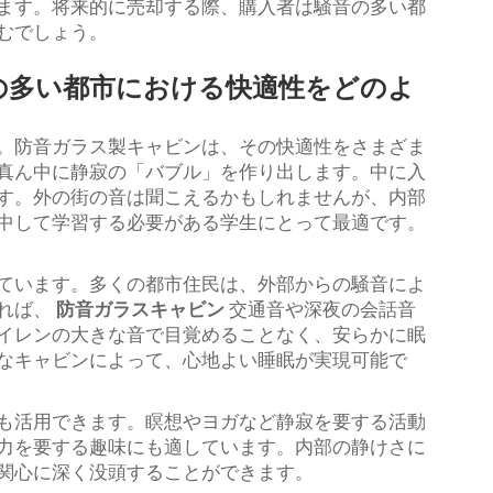
ます。将来的に売却する際、購入者は騒音の多い都
むでしょう。
の多い都市における快適性をどのよ
。防音ガラス製キャビンは、その快適性をさまざま
真ん中に静寂の「バブル」を作り出します。中に入
す。外の街の音は聞こえるかもしれませんが、内部
中して学習する必要がある学生にとって最適です。
ています。多くの都市住民は、外部からの騒音によ
れば、
防音ガラスキャビン
交通音や深夜の会話音
イレンの大きな音で目覚めることなく、安らかに眠
なキャビンによって、心地よい睡眠が実現可能で
も活用できます。瞑想やヨガなど静寂を要する活動
力を要する趣味にも適しています。内部の静けさに
関心に深く没頭することができます。