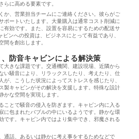
さらに高める要素です。
くか、営業担当チームにご連絡ください。彼らがご
サポートいたします。大量購入は通常コスト削減に
に有効です。また、設置を容易にするための配送サ
音キャビンへの投資は、ビジネスにとって有益であり、
空間を創出します。
と、防音キャビンによる解決策
て大きな課題です。交通機関、建設現場、近隣から
ない騒音により、リラックスしたり、考えたり、仕
人が、こうした状況によってストレスを感じたり、
ス製キャビンがその解決を支援します。特殊な設計
静かな空間を実現します。
ることで騒音の侵入を防ぎます。キャビン内に入る
寂に包まれたバブルの中にいるようです。静かな環
効です。キャビン内ではより集中でき、邪魔される
、通話、あるいは静かに考え事をするためなどで