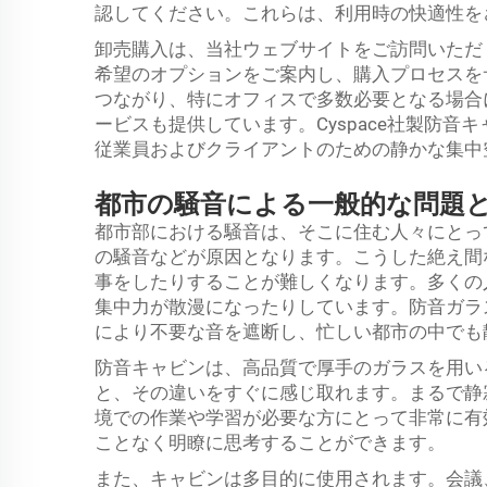
認してください。これらは、利用時の快適性を
卸売購入は、当社ウェブサイトをご訪問いただ
希望のオプションをご案内し、購入プロセスを
つながり、特にオフィスで多数必要となる場合
ービスも提供しています。Cyspace社製防
従業員およびクライアントのための静かな集中
都市の騒音による一般的な問題
都市部における騒音は、そこに住む人々にとっ
の騒音などが原因となります。こうした絶え間
事をしたりすることが難しくなります。多くの
集中力が散漫になったりしています。防音ガラ
により不要な音を遮断し、忙しい都市の中でも
防音キャビンは、高品質で厚手のガラスを用い
と、その違いをすぐに感じ取れます。まるで静
境での作業や学習が必要な方にとって非常に有
ことなく明瞭に思考することができます。
また、キャビンは多目的に使用されます。会議