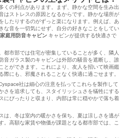
多くの利点があります。まず、静かな空間を生み出
音はストレスの原因となるからです。静かな場所が
をしたりするのがずっと楽になります。例えば、あ
きな音を一切気にせず、自分の好きなことをしてい
家庭用防音キャビン
キャビンが提供する快適さで
。都市部では住宅が密集していることが多く、隣人
防音ガラス製のキャビンは外部の騒音を遮断し、誰
ことができます。これにより、友人を招いて映画鑑
る際にも、邪魔されることなく快適に過ごせます。
yspace社は細心の注意を払ってこれらを製作して
かさを追求しても、スタイリッシュさを犠牲にする
スにぴったりと収まり、内部は常に穏やかで落ち着
スは、冬は室内の暖かさを保ち、夏は涼しさを逃が
す。高額な家賃や物価が課題となる都市部では、こ