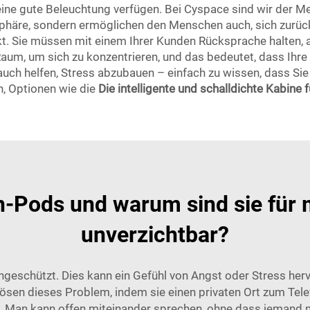
ine gute Beleuchtung verfügen. Bei Cyspace sind wir der M
tsphäre, sondern ermöglichen den Menschen auch, sich zurü
ekt. Sie müssen mit einem Ihrer Kunden Rücksprache halten, 
aum, um sich zu konzentrieren, und das bedeutet, dass Ihre 
 auch helfen, Stress abzubauen – einfach zu wissen, dass Si
n, Optionen wie die
Die intelligente und schalldichte Kabine
en-Pods und warum sind sie für
unverzichtbar?
ngeschützt. Dies kann ein Gefühl von Angst oder Stress herv
ösen dieses Problem, indem sie einen privaten Ort zum Telef
ein. Man kann offen miteinander sprechen, ohne dass jemand