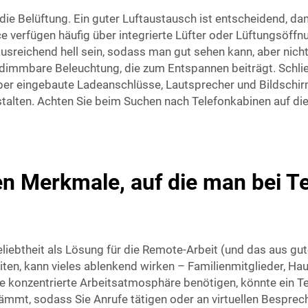
st die Belüftung. Ein guter Luftaustausch ist entscheidend, da
verfügen häufig über integrierte Lüfter oder Lüftungsöffnun
ausreichend hell sein, sodass man gut sehen kann, aber nicht 
, dimmbare Beleuchtung, die zum Entspannen beiträgt. Schlie
über eingebaute Ladeanschlüsse, Lautsprecher und Bildschi
estalten. Achten Sie beim Suchen nach Telefonkabinen auf di
en Merkmale, auf die man bei T
eliebtheit als Lösung für die Remote-Arbeit (und das aus gu
iten, kann vieles ablenkend wirken – Familienmitglieder, Ha
ne konzentrierte Arbeitsatmosphäre benötigen, könnte ein T
mmt, sodass Sie Anrufe tätigen oder an virtuellen Bespre