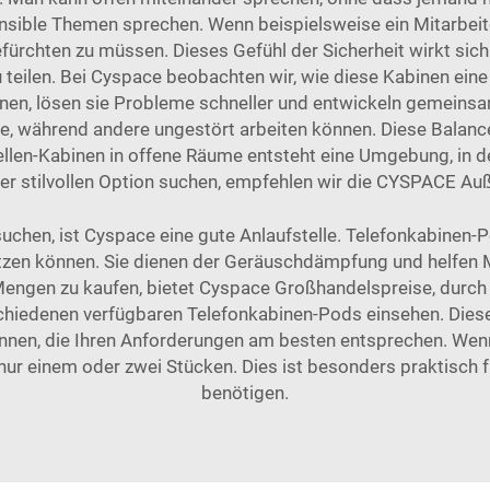
ensible Themen sprechen. Wenn beispielsweise ein Mitarbeit
fürchten zu müssen. Dieses Gefühl der Sicherheit wirkt sich p
zu teilen. Bei Cyspace beobachten wir, wie diese Kabinen 
nen, lösen sie Probleme schneller und entwickeln gemeinsa
e, während andere ungestört arbeiten können. Diese Balanc
zellen-Kabinen in offene Räume entsteht eine Umgebung, in 
ner stilvollen Option suchen, empfehlen wir die
CYSPACE Au
hen, ist Cyspace eine gute Anlaufstelle. Telefonkabinen-Po
zen können. Sie dienen der Geräuschdämpfung und helfen Mit
Mengen zu kaufen, bietet Cyspace Großhandelspreise, durch 
iedenen verfügbaren Telefonkabinen-Pods einsehen. Diese 
nnen, die Ihren Anforderungen am besten entsprechen. Wenn 
 nur einem oder zwei Stücken. Dies ist besonders praktisc
benötigen.