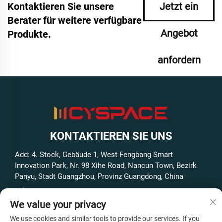
Kontaktieren Sie unsere
Jetzt ein
Berater für weitere verfügbare
Angebot
Produkte.
anfordern
KONTAKTIEREN SIE UNS
Add: 4. Stock, Gebäude 1, West Fengbang Smart
Innovation Park, Nr. 98 Xihe Road, Nancun Town, Bezirk
Panyu, Stadt Guangzhou, Provinz Guangdong, China
Tel.:
+86-13316062192
We value your privacy
E-Mail:
[email protected]
We use cookies and similar tools to provide our services. If you