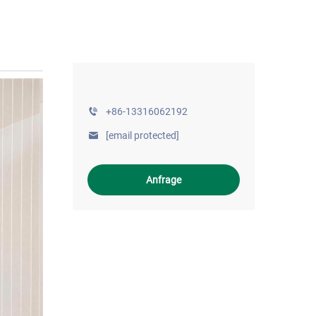
+86-13316062192
[email protected]
Anfrage