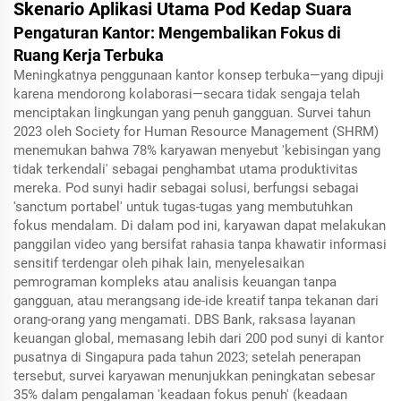
Skenario Aplikasi Utama Pod Kedap Suara
Pengaturan Kantor: Mengembalikan Fokus di
Ruang Kerja Terbuka
Meningkatnya penggunaan kantor konsep terbuka—yang dipuji
karena mendorong kolaborasi—secara tidak sengaja telah
menciptakan lingkungan yang penuh gangguan. Survei tahun
2023 oleh Society for Human Resource Management (SHRM)
menemukan bahwa 78% karyawan menyebut 'kebisingan yang
tidak terkendali' sebagai penghambat utama produktivitas
mereka. Pod sunyi hadir sebagai solusi, berfungsi sebagai
'sanctum portabel' untuk tugas-tugas yang membutuhkan
fokus mendalam. Di dalam pod ini, karyawan dapat melakukan
panggilan video yang bersifat rahasia tanpa khawatir informasi
sensitif terdengar oleh pihak lain, menyelesaikan
pemrograman kompleks atau analisis keuangan tanpa
gangguan, atau merangsang ide-ide kreatif tanpa tekanan dari
orang-orang yang mengamati. DBS Bank, raksasa layanan
keuangan global, memasang lebih dari 200 pod sunyi di kantor
pusatnya di Singapura pada tahun 2023; setelah penerapan
tersebut, survei karyawan menunjukkan peningkatan sebesar
35% dalam pengalaman 'keadaan fokus penuh' (keadaan