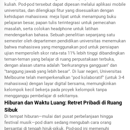
kuliah. Pod-pod tersebut dapat dipesan melalui aplikasi mobile
universitas, dan dilengkapi fitur yang disesuaikan dengan
kehidupan mahasiswa: meja lipat untuk menampung buku
pelajaran besar, papan tulis terintegrasi untuk pemecahan
masalah, serta colokan headphone untuk latihan
mendengarkan bahasa. Sebuah penelitian sepanjang satu
semester oleh departemen pendidikan universitas menemukan
bahwa mahasiswa yang menggunakan pod untuk persiapan
ujian memperoleh skor rata-rata 11% lebih tinggi dibandingkan
teman-teman yang belajar di ruang perpustakaan terbuka,
dengan alasan utama adalah "berkurangnya gangguan" dan
"tanggung jawab yang lebih besar". Di luar negeri, Universitas
Melbourne telah memperkenalkan "pod kolaboratif" (untuk 3-4
mahasiswa) dengan layar digital bersama, memungkinkan
kelompok kecil bekerja pada proyek kelompok tanpa
mengganggu pembelajar di sekitarnya.
Hiburan dan Waktu Luang: Retret Pribadi di Ruang
Sibuk
Di tempat hiburan—mulai dari pusat perbelanjaan hingga
festival musik—pod diam sedang mengubah cara orang
bersantai di tengah hiruk-pikuk. Pod-pod ini memenuhi