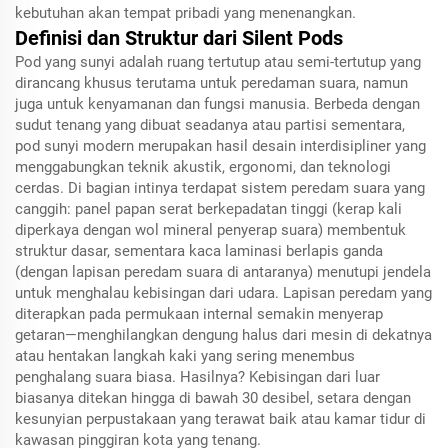
kebutuhan akan tempat pribadi yang menenangkan.
Definisi dan Struktur dari Silent Pods
Pod yang sunyi adalah ruang tertutup atau semi-tertutup yang
dirancang khusus terutama untuk peredaman suara, namun
juga untuk kenyamanan dan fungsi manusia. Berbeda dengan
sudut tenang yang dibuat seadanya atau partisi sementara,
pod sunyi modern merupakan hasil desain interdisipliner yang
menggabungkan teknik akustik, ergonomi, dan teknologi
cerdas. Di bagian intinya terdapat sistem peredam suara yang
canggih: panel papan serat berkepadatan tinggi (kerap kali
diperkaya dengan wol mineral penyerap suara) membentuk
struktur dasar, sementara kaca laminasi berlapis ganda
(dengan lapisan peredam suara di antaranya) menutupi jendela
untuk menghalau kebisingan dari udara. Lapisan peredam yang
diterapkan pada permukaan internal semakin menyerap
getaran—menghilangkan dengung halus dari mesin di dekatnya
atau hentakan langkah kaki yang sering menembus
penghalang suara biasa. Hasilnya? Kebisingan dari luar
biasanya ditekan hingga di bawah 30 desibel, setara dengan
kesunyian perpustakaan yang terawat baik atau kamar tidur di
kawasan pinggiran kota yang tenang.