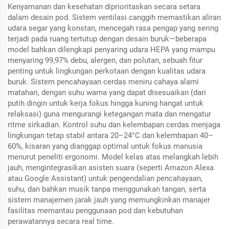
Kenyamanan dan kesehatan diprioritaskan secara setara
dalam desain pod. Sistem ventilasi canggih memastikan aliran
udara segar yang konstan, mencegah rasa pengap yang sering
terjadi pada ruang tertutup dengan desain buruk—beberapa
model bahkan dilengkapi penyaring udara HEPA yang mampu
menyaring 99,97% debu, alergen, dan polutan, sebuah fitur
penting untuk lingkungan perkotaan dengan kualitas udara
buruk. Sistem pencahayaan cerdas meniru cahaya alami
matahari, dengan suhu warna yang dapat disesuaikan (dari
putih dingin untuk kerja fokus hingga kuning hangat untuk
relaksasi) guna mengurangi ketegangan mata dan mengatur
ritme sirkadian. Kontrol suhu dan kelembapan cerdas menjaga
lingkungan tetap stabil antara 20–24°C dan kelembapan 40–
60%, kisaran yang dianggap optimal untuk fokus manusia
menurut peneliti ergonomi. Model kelas atas melangkah lebih
jauh, mengintegrasikan asisten suara (seperti Amazon Alexa
atau Google Assistant) untuk pengendalian pencahayaan,
suhu, dan bahkan musik tanpa menggunakan tangan, serta
sistem manajemen jarak jauh yang memungkinkan manajer
fasilitas memantau penggunaan pod dan kebutuhan
perawatannya secara real time.