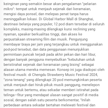
keinginan yang semakin besar akan pengalaman "pelarian
mikro": tempat untuk menjauh sejenak dari keramaian,
mengisi daya ponsel, dan melepas penat tanpa harus
meninggalkan lokasi. Di Global Harbor Mall di Shanghai,
destinasi belanja yang populer, 12 pod diam tersebar di seluruh
kompleks, masing-masing dilengkapi kursi reclining yang
nyaman, speaker berkualitas tinggi, dan akses ke
perpustakaan streaming film dan musik. Pengunjung
membayar biaya per jam yang terjangkau untuk menggunakan
pod-pod tersebut, dan data penggunaan menunjukkan
permintaan puncak terjadi pada akhir pekan dan hari libur,
dengan banyak pengguna menyebutkan "kebutuhan untuk
beristirahat sejenak dari keramaian yang bising" sebagai
alasan utama mereka memesan. Konsep ini juga diadopsi oleh
festival musik: di Chengdu Strawberry Music Festival 2024,
"zona tenang" yang dilengkapi 20 pod memungkinkan peserta
untuk menjauh dari hiruk-pikuk musik panggung, menelepon
teman untuk bertemu, atau sekadar memberi istirahat pada
telinga—fitur yang mendapat ulasan sangat positif di media
sosial, dengan salah satu peserta berkomentar, "Inilah
perbedaan antara sekadar bertahan melewati festival dan