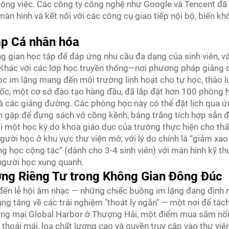
ng việc. Các công ty công nghệ như Google và Tencent đã ti
màn hình và kết nối với các công cụ giao tiếp nội bộ, biến k
ập Cá nhân hóa
ng gian học tập để đáp ứng nhu cầu đa dạng của sinh viên, v
. Khác với các lớp học truyền thống—nơi phương pháp giảng 
ọc im lặng mang đến môi trường linh hoạt cho tự học, thảo
Quốc, một cơ sở đào tạo hàng đầu, đã lắp đặt hơn 100 phòng h
và các giảng đường. Các phòng học này có thể đặt lịch qua ứ
àn gập để đựng sách vở cồng kềnh, bảng trắng tích hợp sẵn đ
i một học kỳ do khoa giáo dục của trường thực hiện cho thấ
ười học ở khu vực thư viện mở, với lý do chính là “giảm xao
òng học cộng tác” (dành cho 3-4 sinh viên) với màn hình kỹ 
gười học xung quanh.
ưỡng Riêng Tư trong Không Gian Đông Đúc
 đến lễ hội âm nhạc — những chiếc buồng im lặng đang định 
g tăng về các trải nghiệm "thoát ly ngắn" — một nơi để tách
ơng mại Global Harbor ở Thượng Hải, một điểm mua sắm nổi t
thoải mái, loa chất lượng cao và quyền truy cập vào thư việ