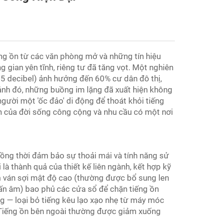
iếng ồn từ các văn phòng mở và những tín hiệu
 gian yên tĩnh, riêng tư đã tăng vọt. Một nghiên
55 decibel) ảnh hưởng đến 60% cư dân đô thị,
cảnh đó, những buồng im lặng đã xuất hiện không
người một 'ốc đảo' di động để thoát khỏi tiếng
ạn của đời sống công cộng và nhu cầu có một nơi
đồng thời đảm bảo sự thoải mái và tính năng sử
à thành quả của thiết kế liên ngành, kết hợp kỹ
ấm ván sợi mật độ cao (thường được bổ sung len
hấn âm) bao phủ các cửa sổ để chặn tiếng ồn
g — loại bỏ tiếng kêu lạo xạo nhẹ từ máy móc
 Tiếng ồn bên ngoài thường được giảm xuống