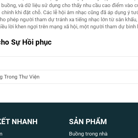
buồng, và dữ liệu sử dụng cho thấy nhu cầu cao điểm vào cu
do chính khi đặt chỗ. Các lễ hội âm nhạc cũng đã áp dụng ý t
ho phép người tham dự tránh xa tiếng nhạc lớn từ sân khấu, 
ều lời khen ngợi trên mạng xã hội, một người tham dự bình l
 cho Sự Hồi phục
g Trong Thư Viện
KẾT NHANH
SẢN PHẨM
m
Buồng trong nhà