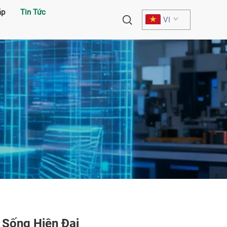
áp
Tin Tức
VI
 Sống Hiện Đại