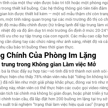
 tĩnh của một thư viện được bảo trì tốt hoặc một phòng ngủ 
trong thiết kế buồng. Các hệ thống thông gió tiên tiến đảm 
ian kín được thiết kế kém — một số mẫu thậm chí còn trang
ễm, một tính năng quan trọng tại các môi trường đô thị có 
ệt độ màu điều chỉnh được (từ trắng lạnh để tập trung làm v
h nhiệt độ và độ ẩm duy trì môi trường ổn định ở mức 20-24
 tối ưu cho sự tập trung của con người. Các mẫu cao cấp hơ
ng cần dùng tay các chức năng như ánh sáng, nhiệt độ và cả 
hu cầu bảo trì buồng theo thời gian thực.
g Chính Của Phòng Im Lặng
p trung trong Không gian Làm việc Mở
 là thúc đẩy sự hợp tác—vô tình đã trở thành nơi sinh sôi
ực hiện cho thấy 78% nhân viên nêu bật “tiếng ồn không ki
s) đã nổi lên như một giải pháp khắc phục, đóng vai trò như
ồng này, nhân viên có thể thực hiện các cuộc gọi video riên
hân tích tài chính mà không bị gián đoạn, hoặc phát triển ý
 chính toàn cầu, đã lắp đặt hơn 200 buồng im lặng tại trụ sở
suất trải nghiệm “trạng thái làm việc hiệu quả cao” (trạng t