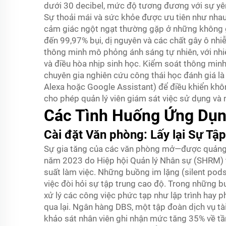
dưới 30 decibel, mức độ tương đương với sự yên
Sự thoải mái và sức khỏe được ưu tiên như nhau 
cảm giác ngột ngạt thường gặp ở những không g
đến 99,97% bụi, dị nguyên và các chất gây ô nhi
thông minh mô phỏng ánh sáng tự nhiên, với nhi
và điều hòa nhịp sinh học. Kiểm soát thông min
chuyên gia nghiên cứu công thái học đánh giá là
Alexa hoặc Google Assistant) để điều khiển khô
cho phép quản lý viên giám sát việc sử dụng và n
Các Tình Huống Ứng Dụn
Cài đặt Văn phòng: Lấy lại Sự Tậ
Sự gia tăng của các văn phòng mở—được quảng bá
năm 2023 do Hiệp hội Quản lý Nhân sự (SHRM) th
suất làm việc. Những buồng im lặng (silent pod
việc đòi hỏi sự tập trung cao độ. Trong những bu
xử lý các công việc phức tạp như lập trình hay p
qua lại. Ngân hàng DBS, một tập đoàn dịch vụ tài
khảo sát nhân viên ghi nhận mức tăng 35% về tần 