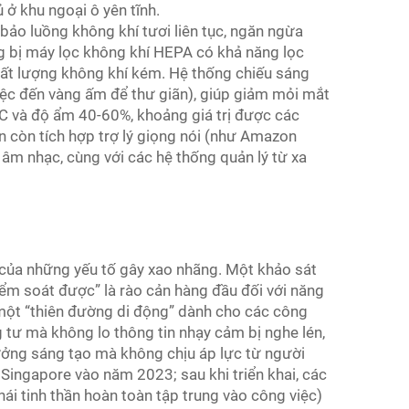
ở khu ngoại ô yên tĩnh.
bảo luồng không khí tươi liên tục, ngăn ngừa
 bị máy lọc không khí HEPA có khả năng lọc
chất lượng không khí kém. Hệ thống chiếu sáng
iệc đến vàng ấm để thư giãn), giúp giảm mỏi mắt
°C và độ ẩm 40-60%, khoảng giá trị được các
n còn tích hợp trợ lý giọng nói (như Amazon
âm nhạc, cùng với các hệ thống quản lý từ xa
 của những yếu tố gây xao nhãng. Một khảo sát
ểm soát được” là rào cản hàng đầu đối với năng
 một “thiên đường di động” dành cho các công
g tư mà không lo thông tin nhạy cảm bị nghe lén,
 tưởng sáng tạo mà không chịu áp lực từ người
 Singapore vào năm 2023; sau khi triển khai, các
hái tinh thần hoàn toàn tập trung vào công việc)