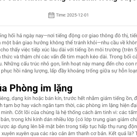
Time: 2025-12-01
sống hối hả ngày nay—nơi tiếng động cơ giao thông đô thị, t
nh một bản giao hưởng không thể tránh khỏi—nhu cầu về không
o thấy việc tiếp xúc lâu dài với tiếng ồn môi trường (trên 
n thức và thậm chí các vấn đề tim mạch kéo dài. Trong bối 
ếu. Những cấu trúc nhỏ gọn, linh hoạt này mang đến cho con 
à phục hồi năng lượng, lấp đầy khoảng trống giữa sự hỗn lo
ủa Phòng im lặng
iêng, dạng kín hoặc bán kín, trước hết nhằm giảm tiếng ồn, 
 tạm bợ hay vách ngăn tạm thời, các phòng im lặng hiện đại l
minh. Cốt lõi của chúng là hệ thống cách âm tinh vi: các t
bản, trong khi kính dán nhiều lớp (có lớp trung gian giảm c
được áp dụng lên bề mặt bên trong tiếp tục hấp thụ rung độn
xuyên xuyên qua các rào cản âm thanh cơ bản. Kết quả là?