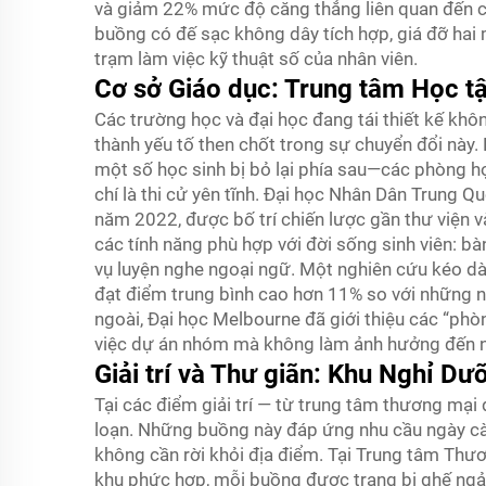
và giảm 22% mức độ căng thẳng liên quan đến cô
buồng có đế sạc không dây tích hợp, giá đỡ hai 
trạm làm việc kỹ thuật số của nhân viên.
Cơ sở Giáo dục: Trung tâm Học t
Các trường học và đại học đang tái thiết kế khô
thành yếu tố then chốt trong sự chuyển đổi này
một số học sinh bị bỏ lại phía sau—các phòng h
chí là thi cử yên tĩnh. Đại học Nhân Dân Trung 
năm 2022, được bố trí chiến lược gần thư viện 
các tính năng phù hợp với đời sống sinh viên: b
vụ luyện nghe ngoại ngữ. Một nghiên cứu kéo dà
đạt điểm trung bình cao hơn 11% so với những ng
ngoài, Đại học Melbourne đã giới thiệu các “ph
việc dự án nhóm mà không làm ảnh hưởng đến n
Giải trí và Thư giãn: Khu Nghỉ D
Tại các điểm giải trí — từ trung tâm thương mại
loạn. Những buồng này đáp ứng nhu cầu ngày càn
không cần rời khỏi địa điểm. Tại Trung tâm Thư
khu phức hợp, mỗi buồng được trang bị ghế ngả 