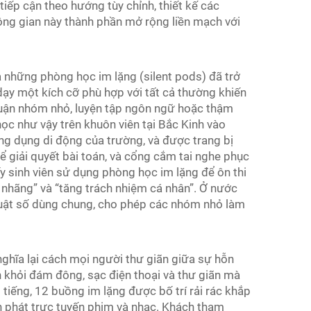
ếp cận theo hướng tùy chỉnh, thiết kế các
hông gian này thành phần mở rộng liền mạch với
à những phòng học im lặng (silent pods) đã trở
dạy một kích cỡ phù hợp với tất cả thường khiến
 luận nhóm nhỏ, luyện tập ngôn ngữ hoặc thậm
ọc như vậy trên khuôn viên tại Bắc Kinh vào
ng dụng di động của trường, và được trang bị
ể giải quyết bài toán, và cổng cắm tai nghe phục
y sinh viên sử dụng phòng học im lặng để ôn thi
 nhãng” và “tăng trách nhiệm cá nhân”. Ở nước
thuật số dùng chung, cho phép các nhóm nhỏ làm
nghĩa lại cách mọi người thư giãn giữa sự hỗn
 khỏi đám đông, sạc điện thoại và thư giãn mà
iếng, 12 buồng im lặng được bố trí rải rác khắp
n phát trực tuyến phim và nhạc. Khách tham