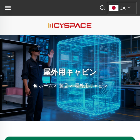
JA
屋外用キャビン
ホーム
>
製品
>
屋外用キャビン