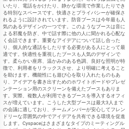
いたり、電話をかけたり、静かな環境で作業したりでき
る特別なスペースです。快適さとプライバシーが確保さ
れるように設計されています。防音ブースは今年最も人
気のあるデザインの一つです。このようなブースは音に
よる邪魔を防ぎ、中で話す際に他の人に聞かれる心配な
く会話できます。重要なアイデアについて話し合った
り、個人的な通話をしたりする必要がある人にとって最
適です。快適性を重視したブースも人気のデザインで
す。柔らかい座席、温かみのある色調、良好な照明が特
徴で、利用者をリラックスさせ、より明確に考えること
を助けます。機能性にも遊び心を取り入れたものもあ
り、アイデアを書き出すためのホワイトボードやプレゼ
ンテーション用のスクリーンを備えたブースもありま
す。実際、複数人が利用できるブースを導入するオフィ
スが増えています。こうした大型ブースは最大3人まで
の会議に適しており、チームメンバーが安心してフレン
ドリーな雰囲気の中でアイデアを共有できる環境を促進
します。Cyspaceはさまざまなタイプのミーティングル