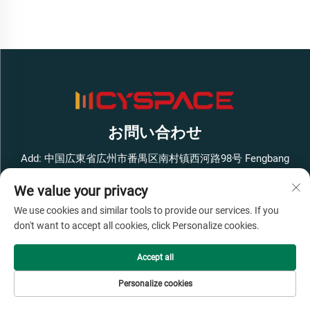
お問い合わせ
Add: 中国広東省広州市番禺区南村镇西河路98号 Fengbang
West Smart Innovation Park ビル1 4階
We value your privacy
電話番号：
+86-13316062192
We use cookies and similar tools to provide our services. If you
メールアドレス：
[email protected]
don't want to accept all cookies, click Personalize cookies.
Accept all
著作権 © 広州Cyspace知能設備有限公司、すべての権利を保
有 -
プライバシーポリシー
- わかった
ブログ
Personalize cookies