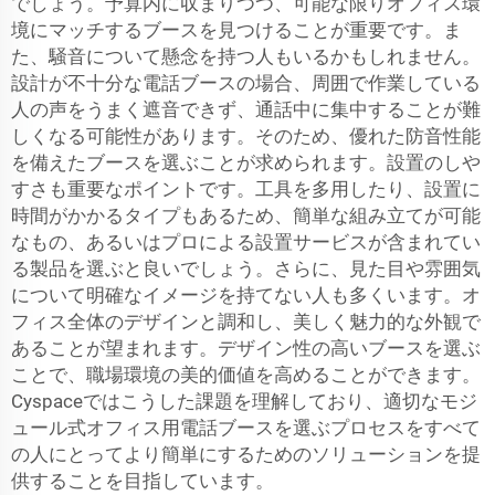
でしょう。予算内に収まりつつ、可能な限りオフィス環
境にマッチするブースを見つけることが重要です。ま
た、騒音について懸念を持つ人もいるかもしれません。
設計が不十分な電話ブースの場合、周囲で作業している
人の声をうまく遮音できず、通話中に集中することが難
しくなる可能性があります。そのため、優れた防音性能
を備えたブースを選ぶことが求められます。設置のしや
すさも重要なポイントです。工具を多用したり、設置に
時間がかかるタイプもあるため、簡単な組み立てが可能
なもの、あるいはプロによる設置サービスが含まれてい
る製品を選ぶと良いでしょう。さらに、見た目や雰囲気
について明確なイメージを持てない人も多くいます。オ
フィス全体のデザインと調和し、美しく魅力的な外観で
あることが望まれます。デザイン性の高いブースを選ぶ
ことで、職場環境の美的価値を高めることができます。
Cyspaceではこうした課題を理解しており、適切なモジ
ュール式オフィス用電話ブースを選ぶプロセスをすべて
の人にとってより簡単にするためのソリューションを提
供することを目指しています。