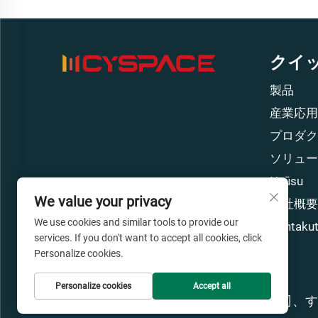
クイ
製品
産業応用
プロダク
ソリュー
Nyūsu
We value your privacy
会社概要
We use cookies and similar tools to provide our
Kontaku
services. If you don't want to accept all cookies, click
Personalize cookies.
Personalize cookies
Accept all
著作権 © 広州Cyspace知能設備有限公司、