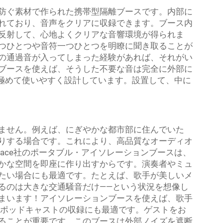
防ぐ素材で作られた携帯型隔離ブースです。内部に
れており、音声をクリアに収録できます。ブース内
反射して、心地よくクリアな音響環境が得られま
つひとつや音符一つひとつを明瞭に聞き取ることが
の通過音が入ってしまった経験があれば、それがい
ブースを使えば、そうした不要な音は完全に外部に
スを極めて使いやすく設計しています。設置して、中に
ません。例えば、にぎやかな都市部に住んでいた
りする場合です。これにより、高品質なオーディオ
pace社のポータブル・アイソレーションブースは、
かな空間を即座に作り出すからです。演奏者やミュ
たい場合にも最適です。たとえば、歌手が美しいメ
るのは大きな交通騒音だけ——という状況を想像し
まいます！アイソレーションブースを使えば、歌手
やポッドキャストの収録にも最適です。ゲストをお
ることが重要です。このブースは外部ノイズを遮断