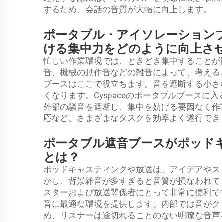
するため、会話の音質が大幅に向上します。
ポータブル・アイソレーション
ける集中力をどのように向上さ
忙しい作業環境では、ときどき集中することが
音、機械の動作音などの雑音によって、考える
ブースはここで役立ちます。音を遮断する小さ
くなります。Cyspaceのポータブルブース
外部の騒音を遮断し、集中を妨げる要因なく作
応など、さまざまなタスクを効率よく遂行でき
ポータブル遮音ブースがポッド
とは？
ポッドキャスティングや放送は、アイデアやス
かし、背景雑音が多すぎると音質が損なわれて
スターおよび放送関係者にとって非常に便利で
音に最適な環境を提供します。内部では音がク
め、リスナーは途切れることのない明瞭な音声