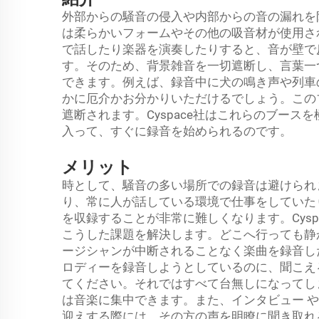
外部からの騒音の侵入や内部からの音の漏れを
は柔らかいフォームやその他の吸音材が使用さ
で話したり楽器を演奏したりすると、音が壁で
す。そのため、背景雑音を一切遮断し、言葉一
できます。例えば、録音中に犬の鳴き声や列車
かに厄介かお分かりいただけるでしょう。この
遮断されます。Cyspace社はこれらのブー
入って、すぐに録音を始められるのです。
メリット
時として、騒音の多い場所での録音は避けられ
り、常に人が話している環境で仕事をしていた
を収録することが非常に難しくなります。Cys
こうした課題を解決します。どこへ行っても静
ージシャンが中断されることなく楽曲を録音し
ロディーを録音しようとしているのに、聞こえ
てください。それではすべて台無しになってし
は音楽に集中できます。また、インタビュー 
迎えする際には、その方の声を明瞭に聞き取れ