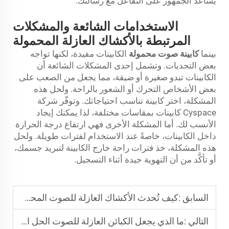
يساعد الجمهور على التفاعل مع رسالتك.
الاستخدامات الشائعة والمشكلات
المرتبطة بالأكشاك العازلة المحمولة
بينما
كابينة صوت محمولة
الكابينات مفيدة، لكنها تواجه
بعض التحديات. وتشمل إحدى المشكلات الشائعة أن
الكابينات تبدو صغيرة أو ضيقة، مما يجعل من الصعب على
بعض الأشخاص التحرك أو الشعور بالراحة. ولحل هذه
المشكلة، اختر كابينة تناسب احتياجاتك. وتوفّر شركة
Cyspace كابينات بمقاسات مختلفة، لذا يمكنك إيجاد
الأنسب لك. أما المشكلة الأخرى فهي ارتفاع درجة الحرارة
داخل الكابينات، خاصةً عند الاستخدام لفترات طويلة. ولحل
هذه المشكلة، خذ فترات راحة خارج الكابينة لتبريد جسمك،
أو تأكَّد من أن التهوية جيدة أثناء التسجيل.
السابق :
كيف تُحدث الأكشاك العازلة للصوت المحمولة ثورةً في أماكن العمل عن بُعد
التالي :
ما الذي يجعل الكبائن العازلة للصوت الحل المثالي لتسجيل الصوت في المنزل