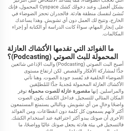
بشكل أفضل. وعند دخولك كشك Cyspace المحمول، فإنك
تُنشئ لنفسك منطقة هادئة. فالجدران تحجز الضوضاء في
الخارج، وتتيح لك العمل دون أي تشويش. وهذا يساعدك
على إنجاز المهام، سواءً كانت الدراسة أو الكتابة أو إجراء
المكالمات.
ما الفوائد التي تقدمها الأكشاك العازلة
المحمولة للبث الصوتي (Podcasting)؟
أصبح البث الصوتي (Podcasting) والبث الإذاعي شائعين
جدًّا لمشاركة الأفكار والقصص. لكن ارتفاع مستوى
الضوضاء الخلفية قد يُفسد جودة الصوت. وهنا تأتي
الأكشاك العازلة المحمولة مُجديةً جدًّا للمُطلِقين
والمراسلين. إنها
مقصورة عازلة للصوت محمولة
توفر
المكان المثالي للتسجيل. فداخل الكشك يكون الصوت
واضحًا وخالٍ من أي تشويش. وبالتالي يستمتع المستمعون
أكثر لأنهم يسمعون كل كلمة دون انقطاعات. ومن الفوائد
الأخرى أن صوتك يبدو أكثر احترافية عند استخدام الكشك.
فالتسجيل في بيئة هادئة يجعل صوتك عاليًا وواضحًا، ما