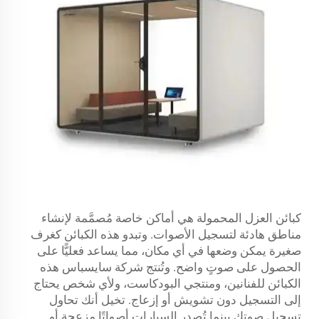
كبائن العزل المحمولة هي أماكن خاصة مُصمَّمة لإنشاء
مناطق هادئة لتسجيل الأصوات. وتبدو هذه الكبائن كغرف
صغيرة يمكن وضعها في أي مكان، مما يساعد فعليًّا على
الحصول على صوتٍ واضح. وتُنتج شركة سايسباس هذه
الكبائن للفنانين، ومنتجي البودكاست، ولأي شخص يحتاج
إلى التسجيل دون تشويش أو إزعاج. تخيل أنك تحاول
تسجيل صوتك بينما تُصدر السيارات أصواتًا مزعجة أو