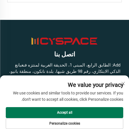
اتصل بنا
Add: الطابق الرابع، المبنى 1، الحديقة الغربية لمنتزه فنغبانغ
الذكي الابتكاري، رقم 98 طريق شيها، بلدة نانكون، منطقة بانيو،
مدينة قوانغتشو، مقاطعة قوانغدونغ، الصين
We value your privacy
هاتف:
+86-13316062192
We use cookies and similar tools to provide our services. If you
البريد الإلكتروني:
[email protected]
don't want to accept all cookies, click Personalize cookies.
Accept all
حقوق النشر © شركة قوانغتشو سيسبايس للمعدات الذكية
المحدودة جميع الحقوق محفوظة -
سياسة الخصوصية
-
مدونة
Personalize cookies