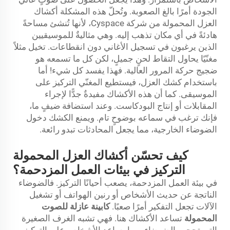
الجودة أمرًا بالغ الصعوبة. وتُحلّ هذه المشكلة أكشاك
العزل المحمولة من شركة Cyspace، لأنها تُنشئ مساحةً
هادئةً في أي مكان تذهب إليه. وهي مثاليةٌ للموسيقيين
الذين يرغبون في تسجيل الأغاني دون انقطاعات. تخيل مثلاً
مغنّيًا يحاول التقاط لحنٍ جميلٍ، لكن كل ما تسمعه هو
ضجيج حركة المرور العالية. فهذا يفسد كل شيء! أما
باستخدام كشك العزل، فيستطيع المغنّي التركيز على
الموسيقى. كما أن هذه الأكشاك مفيدةٌ جدًّا لإجراء
المقابلات أو إنتاج البودكاست. وعند استضافة ضيفٍ ما،
فإنك ترغب في سماعه بوضوحٍ تام. ويمنع الكشك دخول
الضوضاء الخارجية، مما يجعل المحادثات تبدو رائعة.
كيف تحسّن أكشاك العزل المحمولة
التركيز في بيئات العمل المزدحمة؟
في بيئة العمل المزدحمة، يصعب أحيانًا التركيز. فالضوضاء
الناتجة عن حديث الأشخاص أو رنين الهواتف أو تشغيل
الآلات تجعل التفكير أمرًا صعبًا.
كابينة عازلة للصوت
المحمولة
تساعد الأكشاك هنا. فهي تشبه الغرف الصغيرة
التي تحجب الضوضاء، مما يساعد الأشخاص على التركيز