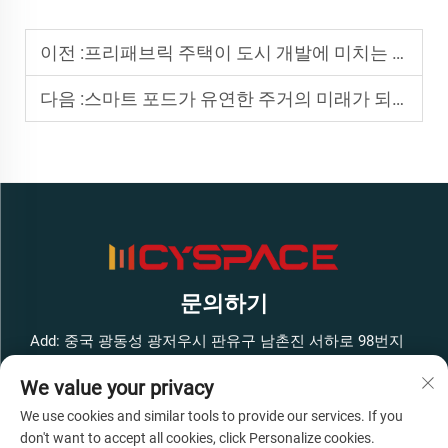
이전 :
프리패브릭 주택이 도시 개발에 미치는 영향
다음 :
스마트 포드가 유연한 주거의 미래가 되는 이유
문의하기
Add: 중국 광동성 광저우시 판유구 남촌진 서하로 98번지
펑방 스마트 혁신 공원 서쪽 구역 1호 건물 4층
We value your privacy
전화:
+86-13316062192
We use cookies and similar tools to provide our services. If you
이메일:
[email protected]
don't want to accept all cookies, click Personalize cookies.