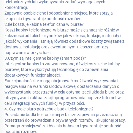
telefonicznych lub wykonywania zadań wymagających
koncentracji.
Zapewnia osobie ciche i odosobnione miejsce, które sprzyja
skupieniu i gwarantuje poufność rozmów.
2.Ile kosztuje kabina telefoniczna w biurze?
Koszt kabiny telefonicznej w biurze może się znacznie różnić w
zależności od takich czynników jak wielkość, funkcje, materiały i
jakość wykonania. Istnieją również dodatkowe koszty związane z
dostawą, instalacją oraz ewentualnymi ulepszeniami czy
naprawami w przyszłości.
3.Czym są inteligentne kabiny (smart pods)?
Inteligentne kabiny to zaawansowane, dźwiękoszczelne kabiny
biurowe, które wykorzystują technologię do zapewniania
dodatkowych funkcjonalności.
Funkcjonalności te mogą obejmować możliwość wykrywania i
reagowania na warunki środowiskowe, dostarczania danych o
wykorzystaniu przestrzeni w celu optymalizacji układu biura oraz
otrzymywania aktualizacji oprogramowania poprzez Internet w
celu integracji nowych funkcji w przyszłości.
4. Czy moje biuro potrzebuje budki telefonicznej?
Posiadanie budki telefonicznej w biurze zapewnia przeznaczoną
przestrzeń do prowadzenia prywatnych rozmów i skupionej pracy.
Pomaga zmniejszyć zakłócenia hałasem i gwarantuje poufność
podczas rozmów.