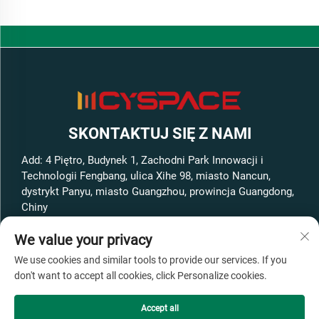
SKONTAKTUJ SIĘ Z NAMI
Add: 4 Piętro, Budynek 1, Zachodni Park Innowacji i
Technologii Fengbang, ulica Xihe 98, miasto Nancun,
dystrykt Panyu, miasto Guangzhou, prowincja Guangdong,
Chiny
Tel.:
+86-13316062192
We value your privacy
E-mail:
[email protected]
We use cookies and similar tools to provide our services. If you
don't want to accept all cookies, click Personalize cookies.
Prawa autorskie © GuangZhou Cyspace Intelligent Equipment
Accept all
Co., Ltd Wszelkie prawa zastrzeżone -
Polityka prywatności
-