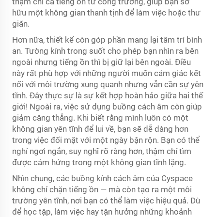
thậm chí cả tiếng ồn từ công trường, giúp bạn sở
hữu một không gian thanh tịnh để làm việc hoặc thư
giãn.
Hơn nữa, thiết kế còn góp phần mang lại tâm trí bình
an. Tường kính trong suốt cho phép bạn nhìn ra bên
ngoài nhưng tiếng ồn thì bị giữ lại bên ngoài. Điều
này rất phù hợp với những người muốn cảm giác kết
nối với môi trường xung quanh nhưng vẫn cần sự yên
tĩnh. Đây thực sự là sự kết hợp hoàn hảo giữa hai thế
giới! Ngoài ra, việc sử dụng buồng cách âm còn giúp
giảm căng thẳng. Khi biết rằng mình luôn có một
không gian yên tĩnh để lui về, bạn sẽ dễ dàng hơn
trong việc đối mặt với một ngày bận rộn. Bạn có thể
nghỉ ngơi ngắn, suy nghĩ rõ ràng hơn, thậm chí tìm
được cảm hứng trong một không gian tĩnh lặng.
Nhìn chung, các buồng kính cách âm của Cyspace
không chỉ chặn tiếng ồn — mà còn tạo ra một môi
trường yên tĩnh, nơi bạn có thể làm việc hiệu quả. Dù
để học tập, làm việc hay tận hưởng những khoảnh