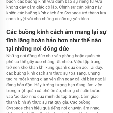
bách, các buồng kính vừa đảm bảo sự riêng tư vừa
không gây cảm giác cô lập. Chính sự cân bằng này
khiến các buồng kính cách âm Cyspace trở thành lựa
chọn tuyệt vời cho những ai cần sự yên bình.
Các buồng kính cách âm mang lại sự
tĩnh lặng hoàn hảo hơn như thế nào
tại những nơi đông đúc
Những nơi đông đúc như văn phòng hoặc quán cà
phê có thể gây xao nhãng rất nhiều. Việc tập trung
trở nên khó khăn khi xung quanh quá ồn ào. Tại đây,
các buồng kính cách âm thực sự tỏa sáng. Chúng
tạo ra một không gian yên tĩnh ngay cả khi bên ngoài
đang hỗn độn. Hãy tưởng tượng bạn đang làm việc
trong một quán cà phê ồn ào, nhưng chỉ cần bước
vào 'ốc đảo' nhỏ của mình để tập trung. Cảm giác
thanh bình ấy thực sự rất quý giá. Các buồng
Cyspace chặn hiệu quả tiếng nói chuyện, âm nhạc,