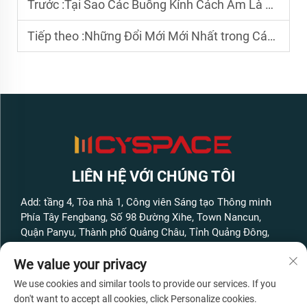
Trước :
Tại Sao Các Buồng Kính Cách Âm Là Giải Pháp Lý Tưởng Cho Cuộc Sống Đô Thị
Tiếp theo :
Những Đổi Mới Mới Nhất trong Các Buồng Kính Cách Âm dành cho Không Gian Dân Dụng và Thương Mại
LIÊN HỆ VỚI CHÚNG TÔI
Add: tầng 4, Tòa nhà 1, Công viên Sáng tạo Thông minh
Phía Tây Fengbang, Số 98 Đường Xihe, Town Nancun,
Quận Panyu, Thành phố Quảng Châu, Tỉnh Quảng Đông,
Trung Quốc
We value your privacy
Điện thoại:
+86-13316062192
We use cookies and similar tools to provide our services. If you
Email:
[email protected]
don't want to accept all cookies, click Personalize cookies.