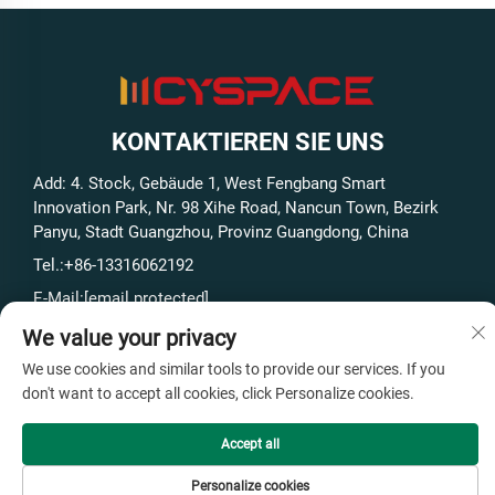
KONTAKTIEREN SIE UNS
Add: 4. Stock, Gebäude 1, West Fengbang Smart
Innovation Park, Nr. 98 Xihe Road, Nancun Town, Bezirk
Panyu, Stadt Guangzhou, Provinz Guangdong, China
Tel.:
+86-13316062192
E-Mail:
[email protected]
We value your privacy
We use cookies and similar tools to provide our services. If you
Urheberrecht © GuangZhou Cyspace Intelligent Equipment
don't want to accept all cookies, click Personalize cookies.
Co., Ltd Alle Rechte vorbehalten -
Datenschutzrichtlinie
- Ich
weiß.
Blog
Accept all
Personalize cookies