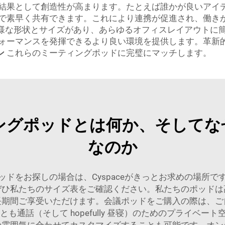
結果として創造性が高まります。たとえば誰かが良いアイ
で素早く共有できます。これにより連携が促進され、働き
は多様な形状とサイズがあり、あらゆるオフィスレイアウト
ォーマンスを発揮できるより良い環境を提供します。革新
ン
これらのミーティングポッドに完璧にマッチします。
ングポッドとは何か、そしてな
なのか
ドをお探しの場合は、Cyspaceがきっとお求めの場所
ぜひ私たちのサイズ表をご確認ください。私たちのポッドは
長期間ご享受いただけます。会議ポッドをご購入の際は、ご
通話（そして hopefully 昼寝）のためのプライベート空