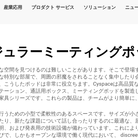
産業応用
プロダクト サービス
ソリューション
ニュ
ジュラーミーティングポ
な空間を見つけるのは難しいことがあります。そこで登場
な特別な部屋で、周囲の邪魔をされることなく集中したり
したポッドは非常に役立ちます。Cyspaceは高品質なビジネ
ョン、通話用ボックス、ミーティングポッドを製造しています。Cl
家具シリーズです。これらの製品は、チームがより簡単に
行うための小型で柔軟性のあるスペースです。サイズが小
たり、新たな課題について話し合ったりするのに最適な、
明、および発表用の技術設備が備わっています。これによ
で、しかもオープンな環境で働く現代において、 discre