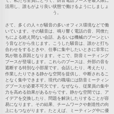
て、私たち全員にとって、防音電話ブースを最大限に
活用し、誰もがより良い状態で働けるようにしましょ
う。
さて、多くの人々が騒音の多いオフィス環境などで働
いています。その騒音は、鳴り響く電話の音、同僚た
ちによる絶え間ない会話、あるいは機械のブーンとい
う音などから生じます。こうした騒音は、誰かと打ち
合わせをするときや、仕事に集中したいときに非常に
気が散る原因となります。そこで、防音ミーティング
ブースが登場します。これらのブースは、外部の音を
遮断する特別な小部屋です。会話したり、考えたり、
作業したりできる静かな空間を提供し、中断されるこ
となく集中できます。現代の職場には防音ミーティン
グブースが必要不可欠です。なぜなら、従業員の集中
力を高める効果があるからです。静かな空間では、ア
イデアを交換したり、問題を解決したりすることが容
易になります。その結果、チームワークや創造性の向
上にもつながります。たとえば、ミーティング中に優