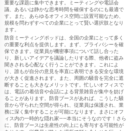
重要な課題に集中できます。ミーティングや電話会
議、あるいは静かな思考時間を確保するのにも最適で
す。また、あらゆるオフィス空間に設置可能なため、
規模を問わずすべての企業にとって賢い選択肢となり
ます。
防音ミーティングポッドは、全国の企業にとって多く
の重要な利点を提供します。まず、プライバシーを確
保できます。従業員が機密事項について話し合った
り、新しいアイデアを議論したりする際、他者に盗み
聞きされる心配なく行うことができます。これによ
り、誰もが自分の意見を率直に表明できる安全な環境
が大きく促進されます。また、周囲の騒音を完全に遮
断することも大きなメリットです。忙しいオフィスで
は、電話の着信音や会話による背景雑音が集中を妨げ
ることがあります。防音ブースがあれば、こうした騒
音から守られた空間が得られ、従業員は保護され、業
務に深く集中することが可能になります。まさにオフ
ィス内の一時的な隠れ家——本当にそうなのです！さら
に、防音ブースは生産性の向上にも寄与する可能性が