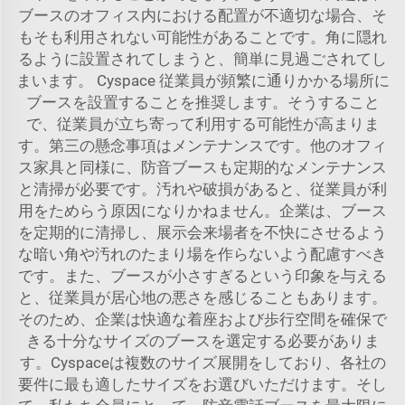
ブースのオフィス内における配置が不適切な場合、そ
もそも利用されない可能性があることです。角に隠れ
るように設置されてしまうと、簡単に見過ごされてし
まいます。
Cyspace
従業員が頻繁に通りかかる場所に
ブースを設置することを推奨します。そうすること
で、従業員が立ち寄って利用する可能性が高まりま
す。第三の懸念事項はメンテナンスです。他のオフィ
ス家具と同様に、防音ブースも定期的なメンテナンス
と清掃が必要です。汚れや破損があると、従業員が利
用をためらう原因になりかねません。企業は、ブース
を定期的に清掃し、展示会来場者を不快にさせるよう
な暗い角や汚れのたまり場を作らないよう配慮すべき
です。また、ブースが小さすぎるという印象を与える
と、従業員が居心地の悪さを感じることもあります。
そのため、企業は快適な着座および歩行空間を確保で
きる十分なサイズのブースを選定する必要がありま
す。Cyspaceは複数のサイズ展開をしており、各社の
要件に最も適したサイズをお選びいただけます。そし