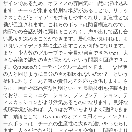
ザインであるため、オフィスの雰囲気に自然に溶け込み
ます。チームが集まる特別な場所があることで、リラッ
クスしながらアイデアを共有しやすくなり、創造性と協
働が促進されます。これらのポッドは防音構造なので、
内部での会話が外に漏れることなく、声を出して話し合
い思考を深めることができます。居心地が良ければ、よ
り良いアイデアを共に生み出すことが可能になります。
また、少人数のグループでも全員が発言できるため、大
きな会議で誰かの声が届かないという問題を回避できま
す。Cyspaceのミーティングルームポッドは、「なぜ他
の人と同じように自分の声が聞かれないのか？」という
疑問に対して、ある種の責任ある対応を提供します。さ
らに、画面や高品質な照明といった最新技術も搭載され
ており、コミュニケーション、プレゼンテーション、デ
ィスカッションがより活気あるものになります。良好な
視聴環境があれば、人々はお互いをよりよく理解できま
す。結論として、Cyspaceのオフィス用ミーティングル
ームポッドは、チームの生産性に大きな違いをもたらし
ます。人々がつながり、アイデアを交換し、問題をより