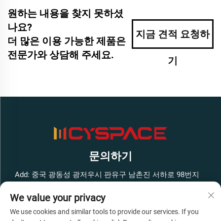
원하는 내용을 찾지 못하셨
나요?
지금 견적 요청하
더 많은 이용 가능한 제품은
전문가와 상담해 주세요.
기
문의하기
Add: 중국 광동성 광저우시 판유구 남촌진 서하로 98번지
펑방 스마트 혁신 공원 서쪽 구역 1호 건물 4층
We value your privacy
전화:
+86-13316062192
We use cookies and similar tools to provide our services. If you
이메일:
[email protected]