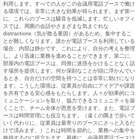
利用します。すべての人がこの会議用電話ブースで働け
る環境では、非常に大きな効果が得られます。まず第一
に、これらのブースは騒音を低減します。忙しいオフィ
スでは、周囲の会話やさまざまな気まぐれな
distractions（気が散る要因）があるため、集中するこ
とが難しくなります。誰かが電話ブースを利用している
場合、内部は静かです。これにより、自分の考えを整理
し、より迅速に業務を進めることができます。第二に、
部屋内の電話ブースは、同僚に迷惑をかけることなく話
す場所を提供します。何か深刻なことが頭に浮かんでい
るとき、自分だけの空間を持つことは非常に助けになり
ます。こうした環境は、従業員が自由にアイデアや課題
を共有できる安心感をもたらします。人々が効果的にコ
ミュニケーションを取り、協力できるコミュニティを築
くことで、チーム全体が恩恵を受けます。また、電話ブ
ースは時間管理にも役立ちます。（遠くの隅まで歩いて
いく代わりに、従業員は最寄りのブースにさっと入るだ
けで済みます。）これは時間を節約し、業務への集中を
維持するのに役立ちます。最後に、会議用電話ブースは