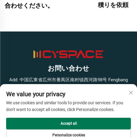
積りを依頼
合わせください。
お問い合わせ
Add: 中国広東省広州市番禺区南村镇西河路98号 Fengbang
West Smart Innovation Park ビル1 4階
We value your privacy
電話番号：
+86-13316062192
We use cookies and similar tools to provide our services. If you
メールアドレス：
[email protected]
don't want to accept all cookies, click Personalize cookies.
Accept all
著作権 © 広州Cyspace知能設備有限公司、すべての権利を保
有 -
プライバシーポリシー
- わかった
ブログ
Personalize cookies