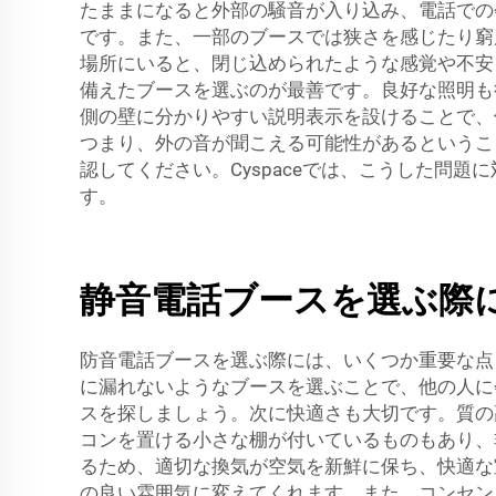
たままになると外部の騒音が入り込み、電話での
です。また、一部のブースでは狭さを感じたり窮
場所にいると、閉じ込められたような感覚や不安
備えたブースを選ぶのが最善です。良好な照明も
側の壁に分かりやすい説明表示を設けることで、
つまり、外の音が聞こえる可能性があるというこ
認してください。Cyspaceでは、こうした問
す。
静音電話ブースを選ぶ際
防音電話ブースを選ぶ際には、いくつか重要な点
に漏れないようなブースを選ぶことで、他の人に
スを探しましょう。次に快適さも大切です。質の
コンを置ける小さな棚が付いているものもあり、
るため、適切な換気が空気を新鮮に保ち、快適な
の良い雰囲気に変えてくれます。また、コンセン