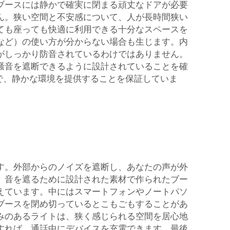
ブースには静かで確実に閉まる頑丈なドアが必要
ん。狭い空間と不安感について、人が長時間狭い
ても座っても快適に利用できる十分なスペースを
など）の使い方が分からない場合も生じます。内
がしっかり防音されているわけではありません。
騒音を遮断できるように設計されていることを確
適で、静かな環境を提供することを保証していま
す。外部からのノイズを遮断し、あなたの声が外
。音を遮るために設計された素材で作られたブー
えています。中にはスマートフォンやノートパソ
ブースを閉め切っているとこもごもすることがあ
みのあるライトは、狭く感じられる空間を居心地
すれば、通話中にデバイスを充電できます。最後