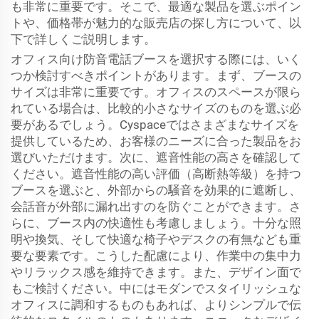
も非常に重要です。そこで、最適な製品を選ぶポイン
トや、価格帯が魅力的な販売店の探し方について、以
下で詳しくご説明します。
オフィス向け防音電話ブースを選択する際には、いく
つか検討すべきポイントがあります。まず、ブースの
サイズは非常に重要です。オフィスのスペースが限ら
れている場合は、比較的小さなサイズのものを選ぶ必
要があるでしょう。Cyspaceではさまざまなサイズを
提供しているため、お客様のニーズに合った製品をお
選びいただけます。次に、遮音性能の高さを確認して
ください。遮音性能の高い評価（高断熱等級）を持つ
ブースを選ぶと、外部からの騒音を効果的に遮断し、
会話音が外部に漏れ出すのを防ぐことができます。さ
らに、ブース内の快適性も考慮しましょう。十分な照
明や換気、そして快適な椅子やデスクの有無なども重
要な要素です。こうした配慮により、作業中の集中力
やリラックス感を維持できます。また、デザイン面で
もご検討ください。中にはモダンでスタイリッシュな
オフィスに調和するものもあれば、よりシンプルで伝