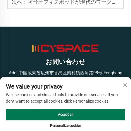
次へ：
防音オフィスポッドが現代のワークスペースに不可欠な理由
お問い合わせ
Add: 中国広東省広州市番禺区南村镇西河路98号 Fengbang
West Smart Innovation Park ビル1 4階
We value your privacy
電話番号：
+86-13316062192
We use cookies and similar tools to provide our services. If you
メールアドレス：
[email protected]
don't want to accept all cookies, click Personalize cookies.
Accept all
著作権 © 広州Cyspace知能設備有限公司、すべての権利を保
有 -
プライバシーポリシー
- わかった
ブログ
Personalize cookies