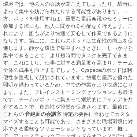
環境では、他の人の会話が聞こえてしまったり、騒音に
よって集中を妨げられたりする可能性があります。一
方、ポッドを使用すれば、重要な電話会議やセミナーに
参加する際にも、他人に聞かれる心配なく行えます。こ
れにより、誰もがより快適で安心して作業できるように
なります。第二に、これらのポッドは生産性の向上を促
進します。静かな環境で集中すべきときに、しっかりと
集中できることで、より短時間でタスクを完了できま
す。これにより、仕事に対する満足度が高まり、チーム
全体の成果も向上するでしょう。Cyspaceのポッドは利
便性を重視して設計されています。快適な座席と優れた
照明が備わっているため、中での作業がより快適になり
ます。また、ブレインストーミングセッションにも最適
です。チームがポッドに集まって継続的にアイデアを共
有することで、創造性や協働が促進されます。最後に、
これらの
音絶面の会議室
特定の要件に合わせてカスタ
マイズすることも可能であり、さまざまな職場環境に対
応できる柔軟なソリューションとなっています。概し
て、アコースティックワークポッドをオフィス設計に導