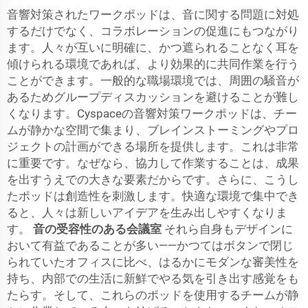
音響対策されたワークポッドは、音に関する問題に対処
するだけでなく、コラボレーションの促進にもつながり
ます。人々が互いに明確に、かつ遮られることなく耳を
傾けられる環境であれば、より効果的に共同作業を行う
ことができます。一般的な職場環境では、周囲の騒音が
あるためグループディスカッションを避けることが難し
くなります。Cyspaceの音響対策ワークポッドは、チー
ムが静かな空間で集まり、ブレインストーミングやプロ
ジェクトの計画ができる場所を提供します。これは非常
に重要です。なぜなら、協力して作業することは、成果
を出すうえでの大きな要素だからです。さらに、こうし
たポッドは創造性を刺激します。快適な環境で集中でき
ると、人々は新しいアイデアを生み出しやすくなりま
す。
音の受容性のある会議室
それら自身もデザインに
おいて有益であることが多い——かつてはボタンで閉じ
られていたオフィスに比べ、はるかにモダンな審美性を
持ち、内部での生活に新鮮でやる気を引き出す感覚をも
たらす。そして、これらのポッドを使用するチームが静