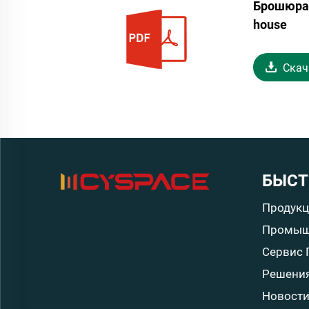
Брошюра 
house
Скач
БЫСТ
Продукц
Промыш
Сервис 
Решени
Новост