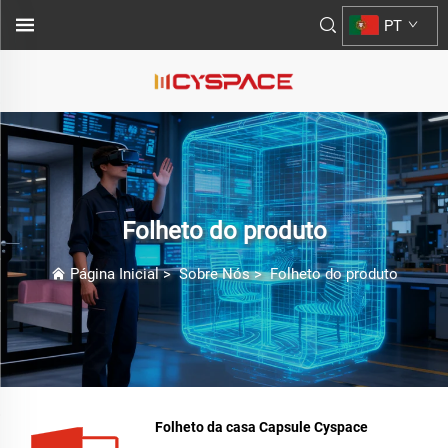
PT
Folheto do produto
Página Inicial
>
Sobre Nós
>
Folheto do produto
Folheto da casa Capsule Cyspace