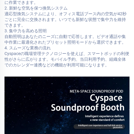
に作業できます。
2. 新鮮な空気を保つ換気システム
適応型換気システムにより、オフィス電話ブース内の空気が42秒
ごとに完全に交換されます。いつでも新鮮な状態で集中力を維持
できます。
3. 集中力を高める照明
自動照明はあなたのニーズに自動で応答します。ビデオ通話や集
中作業に最適化されたプリセット照明モードから選択できます。
4. スムーズな業務の流れ
Cyspaceの職場管理テクノロジーを使えば、スマートポッドの利便
性がさらに広がります。モバイル予約、当日利用予約、組織全体
でのカレンダー連携などの機能が利用可能になります。