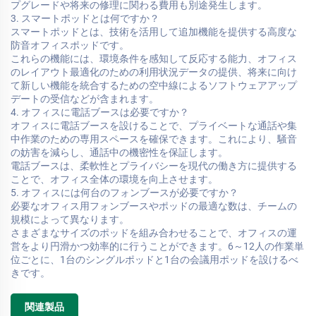
プグレードや将来の修理に関わる費用も別途発生します。
3. スマートポッドとは何ですか？
スマートポッドとは、技術を活用して追加機能を提供する高度な
防音オフィスポッドです。
これらの機能には、環境条件を感知して反応する能力、オフィス
のレイアウト最適化のための利用状況データの提供、将来に向け
て新しい機能を統合するための空中線によるソフトウェアアップ
デートの受信などが含まれます。
4. オフィスに電話ブースは必要ですか？
オフィスに電話ブースを設けることで、プライベートな通話や集
中作業のための専用スペースを確保できます。これにより、騒音
の妨害を減らし、通話中の機密性を保証します。
電話ブースは、柔軟性とプライバシーを現代の働き方に提供する
ことで、オフィス全体の環境を向上させます。
5. オフィスには何台のフォンブースが必要ですか？
必要なオフィス用フォンブースやポッドの最適な数は、チームの
規模によって異なります。
さまざまなサイズのポッドを組み合わせることで、オフィスの運
営をより円滑かつ効率的に行うことができます。6～12人の作業単
位ごとに、1台のシングルポッドと1台の会議用ポッドを設けるべ
きです。
関連製品