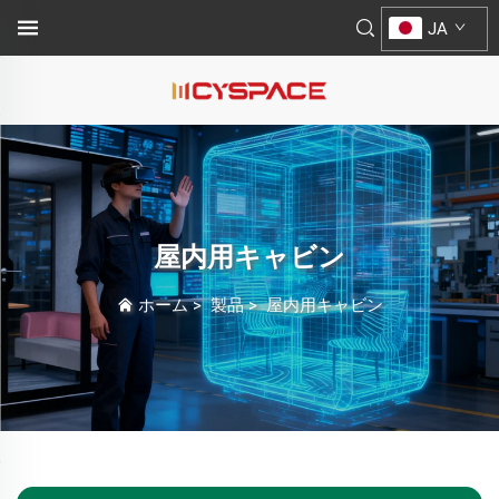
JA
屋内用キャビン
ホーム
>
製品
>
屋内用キャビン