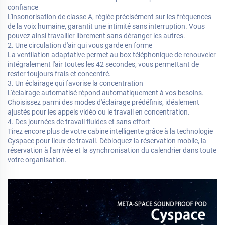
confiance
L'insonorisation de classe A, réglée précisément sur les fréquences
de la voix humaine, garantit une intimité sans interruption. Vous
pouvez ainsi travailler librement sans déranger les autres.
2. Une circulation d'air qui vous garde en forme
La ventilation adaptative permet au box téléphonique de renouveler
intégralement l'air toutes les 42 secondes, vous permettant de
rester toujours frais et concentré.
3. Un éclairage qui favorise la concentration
L'éclairage automatisé répond automatiquement à vos besoins.
Choisissez parmi des modes d'éclairage prédéfinis, idéalement
ajustés pour les appels vidéo ou le travail en concentration.
4. Des journées de travail fluides et sans effort
Tirez encore plus de votre cabine intelligente grâce à la technologie
Cyspace pour lieux de travail. Débloquez la réservation mobile, la
réservation à l'arrivée et la synchronisation du calendrier dans toute
votre organisation.