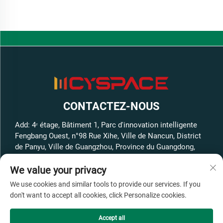
CONTACTEZ-NOUS
Add: 4ᵉ étage, Bâtiment 1, Parc d'innovation intelligente
Fengbang Ouest, n°98 Rue Xihe, Ville de Nancun, District
de Panyu, Ville de Guangzhou, Province du Guangdong,
Chine
We value your privacy
Tél. :
+86-13316062192
We use cookies and similar tools to provide our services. If you
Courriel :
[email protected]
don't want to accept all cookies, click Personalize cookies.
Accept all
Copyright © GuangZhou Cyspace Intelligent Equipment Co.,Ltd