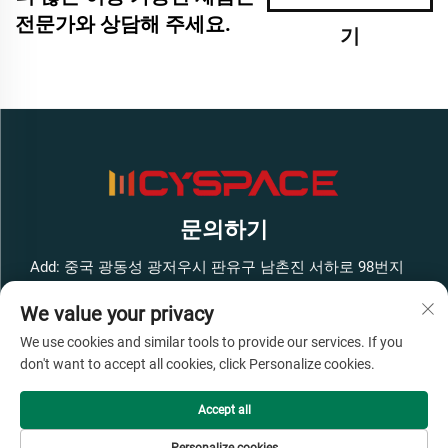
전문가와 상담해 주세요.
기
문의하기
Add: 중국 광동성 광저우시 판유구 남촌진 서하로 98번지
펑방 스마트 혁신 공원 서쪽 구역 1호 건물 4층
We value your privacy
전화:
+86-13316062192
We use cookies and similar tools to provide our services. If you
이메일:
[email protected]
don't want to accept all cookies, click Personalize cookies.
Accept all
Copyright © 광저우 Cyspace 지능형 장비 유한회사 판권 소유 -
개인정보 보호정책
- 그래
블로그