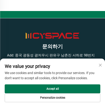
문의하기
Add: 중국 광동성 광저우시 판유구 남촌진 서하로 98번지
펑방 스마트 혁신 공원 서쪽 구역 1호 건물 4층
We value your privacy
전화번호:
+86-13316062192
We use cookies and similar tools to provide our services. If you
이메일:
[email protected]
don't want to accept all cookies, click Personalize cookies.
Accept all
Copyright © 광저우 Cyspace 지능형 장비 유한회사 판권 소유 -
개인정보 보호 정책
-
블로그
Personalize cookies