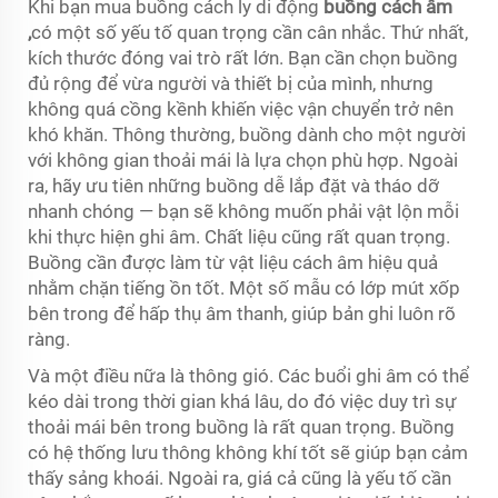
Khi bạn mua buồng cách ly di động
buồng cách âm
,
có một số yếu tố quan trọng cần cân nhắc. Thứ nhất,
kích thước đóng vai trò rất lớn. Bạn cần chọn buồng
đủ rộng để vừa người và thiết bị của mình, nhưng
không quá cồng kềnh khiến việc vận chuyển trở nên
khó khăn. Thông thường, buồng dành cho một người
với không gian thoải mái là lựa chọn phù hợp. Ngoài
ra, hãy ưu tiên những buồng dễ lắp đặt và tháo dỡ
nhanh chóng — bạn sẽ không muốn phải vật lộn mỗi
khi thực hiện ghi âm. Chất liệu cũng rất quan trọng.
Buồng cần được làm từ vật liệu cách âm hiệu quả
nhằm chặn tiếng ồn tốt. Một số mẫu có lớp mút xốp
bên trong để hấp thụ âm thanh, giúp bản ghi luôn rõ
ràng.
Và một điều nữa là thông gió. Các buổi ghi âm có thể
kéo dài trong thời gian khá lâu, do đó việc duy trì sự
thoải mái bên trong buồng là rất quan trọng. Buồng
có hệ thống lưu thông không khí tốt sẽ giúp bạn cảm
thấy sảng khoái. Ngoài ra, giá cả cũng là yếu tố cần