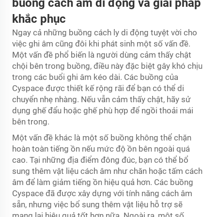
buồng cách âm di động và giải pháp
khắc phục
Ngay cả những buồng cách ly di động tuyệt vời cho
việc ghi âm cũng đôi khi phát sinh một số vấn đề.
Một vấn đề phổ biến là người dùng cảm thấy chật
chội bên trong buồng, điều này đặc biệt gây khó chịu
trong các buổi ghi âm kéo dài. Các buồng của
Cyspace được thiết kế rộng rãi để bạn có thể di
chuyển nhẹ nhàng. Nếu vẫn cảm thấy chật, hãy sử
dụng ghế đẩu hoặc ghế phù hợp để ngồi thoải mái
bên trong.
Một vấn đề khác là một số buồng không thể chặn
hoàn toàn tiếng ồn nếu mức độ ồn bên ngoài quá
cao. Tại những địa điểm đông đúc, bạn có thể bổ
sung thêm vật liệu cách âm như chăn hoặc tấm cách
âm để làm giảm tiếng ồn hiệu quả hơn. Các buồng
Cyspace đã được xây dựng với tính năng cách âm
sẵn, nhưng việc bổ sung thêm vật liệu hỗ trợ sẽ
mang lại hiệu quả tốt hơn nữa. Ngoài ra, một số