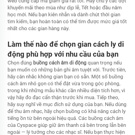
web cung cấp mã giảm giá rất tốt. Hãy chú ý các đợt
khuyến mãi theo mùa như dịp lễ, Tết hoặc đầu năm
học mới. Nếu bạn kiên nhẫn và dành chút thời gian
tìm kiếm, bạn hoàn toàn có thể tìm được mức giá tốt
nhất cho các gian hàng này.
Làm thế nào để chọn gian cách ly di
động phù hợp với nhu cầu của bạn
Chọn đúng
buồng cách âm di động
quan trọng nếu
bạn muốn có những bản ghi âm tuyệt vời. Trước tiên,
hãy cân nhắc không gian bạn có sẵn. Một số buồng
cách âm nhỏ gọn có thể đặt vừa trong góc phòng,
trong khi những mẫu khác cần nhiều diện tích hơn, vì
vậy hãy đo đạc cẩn thận trước khi mua. Tiếp theo,
hãy suy nghĩ về mục đích sử dụng của bạn. Nếu dùng
để thu âm nhạc, hãy chọn buồng có khả năng cách ly
tiếng ồn từ bên ngoài hiệu quả. Các buồng cách âm
của Cyspace giúp giữ âm thanh cả bên trong lẫn bên
ngoài — lý tưởng cho các nhạc sĩ. Nếu bạn thực hiện