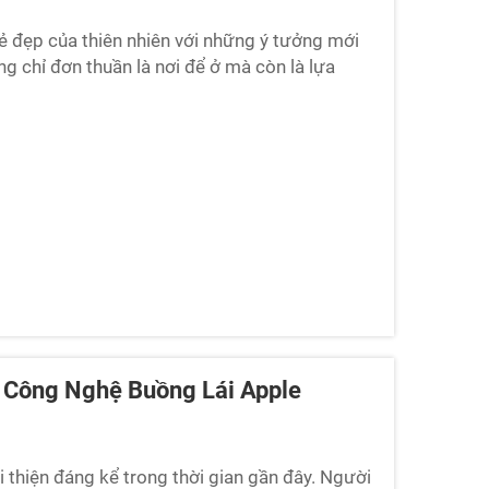
vẻ đẹp của thiên nhiên với những ý tưởng mới
g chỉ đơn thuần là nơi để ở mà còn là lựa
ến hành tinh. Với thiết kế độc đáo và các
úng ta có thể sống...
 Công Nghệ Buồng Lái Apple
 thiện đáng kể trong thời gian gần đây. Người