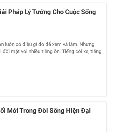
iải Pháp Lý Tưởng Cho Cuộc Sống
uôn luôn có điều gì đó để xem và làm. Nhưng
đối mặt với nhiều tiếng ồn. Tiếng còi xe, tiếng
i dân ngay cả vào buổi tối muộn. Những tiếng
khó khăn...
ổi Mới Trong Đời Sống Hiện Đại