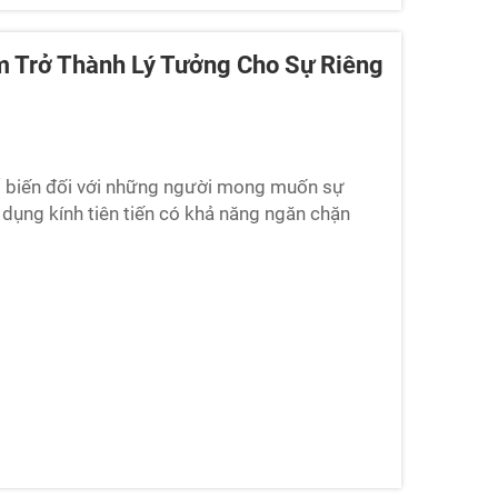
m Trở Thành Lý Tưởng Cho Sự Riêng
ổ biến đối với những người mong muốn sự
 dụng kính tiên tiến có khả năng ngăn chặn
 bạn đang ngồi trong một không gian yên tĩnh,
ơn giản là thư giãn mà không bị làm phiền bởi…