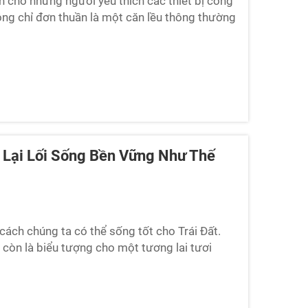
h cho những người yêu thích các thiết bị công
hông chỉ đơn thuần là một căn lều thông thường
 Cyspace xây dựng. Bạn thức dậy với cảm
ảm thấy thoải mái trong khi ngắm nhìn khung
 Lại Lối Sống Bền Vững Như Thế
cách chúng ta có thể sống tốt cho Trái Đất.
 còn là biểu tượng cho một tương lai tươi
 vật liệu tự nhiên để tạo nên một không gian
hà nhỏ này hoạt động bằng năng lượng...