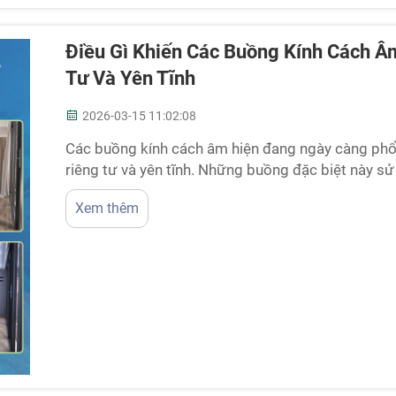
Điều Gì Khiến Các Buồng Kính Cách Â
Tư Và Yên Tĩnh
2026-03-15 11:02:08
Các buồng kính cách âm hiện đang ngày càng ph
riêng tư và yên tĩnh. Những buồng đặc biệt này sử
tiếng ồn từ bên ngoài xâm nhập. Hãy tưởng tượng
Xem thêm
có thể suy nghĩ rõ ràng, làm việc hiệu quả hoặc đ