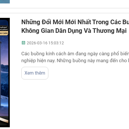
Những Đổi Mới Mới Nhất Trong Các B
Không Gian Dân Dụng Và Thương Mại
2026-03-16 15:03:12
Các buồng kính cách âm đang ngày càng phổ biến
nghiệp hiện nay. Những buồng này mang đến cho b
khi sinh sống tại những khu vực ồn ào, đông đúc.
Xem thêm
những buồng này với một số công nghệ mới. Công 