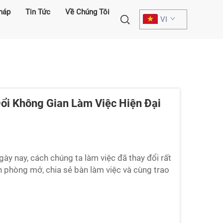
pháp
Tin Tức
Về Chúng Tôi
VI
ổi Không Gian Làm Việc Hiện Đại
ày nay, cách chúng ta làm việc đã thay đổi rất
ăn phòng mở, chia sẻ bàn làm việc và cùng trao
c trở nên ồn ào và dễ gây xao nhãng ở khắp mọi
 tác dụng. Những buồng đặc biệt này tạo ra