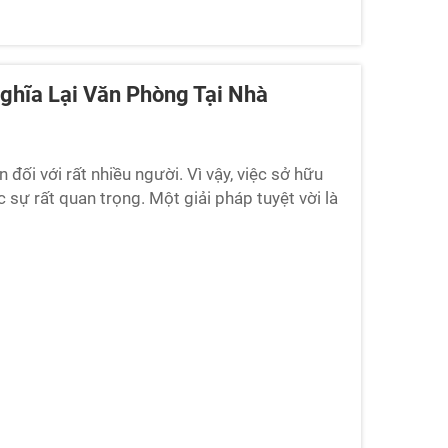
ghĩa Lại Văn Phòng Tại Nhà
 đối với rất nhiều người. Vì vậy, việc sở hữu
 sự rất quan trọng. Một giải pháp tuyệt vời là
 từ bên ngoài, từ đó tạo ra một không gian