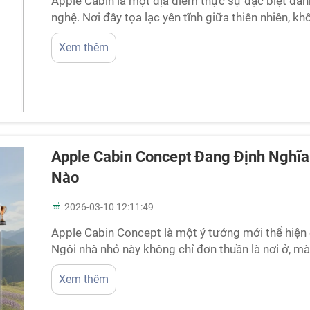
Apple Cabin là một địa điểm thực sự đặc biệt dàn
nghệ. Nơi đây tọa lạc yên tĩnh giữa thiên nhiên, k
mà còn giống như một thiên đường công nghệ do
Xem thêm
giác ấm cúng và có đầy đủ mọi thứ cần thiết để c
cảnh tuyệt đẹp bên ngoài...
Apple Cabin Concept Đang Định Nghĩa
Nào
2026-03-10 12:11:49
Apple Cabin Concept là một ý tưởng mới thể hiện 
Ngôi nhà nhỏ này không chỉ đơn thuần là nơi ở, mà
sáng hơn. Nó sử dụng công nghệ thông minh và các
Xem thêm
vừa ấm cúng, vừa thân thiện với hành tinh. Ngôi n