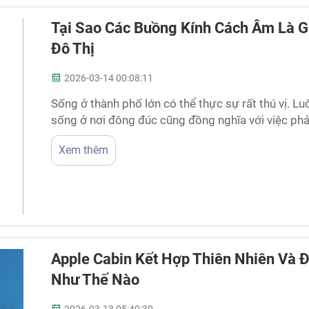
Tại Sao Các Buồng Kính Cách Âm Là G
Đô Thị
2026-03-14 00:08:11
Sống ở thành phố lớn có thể thực sự rất thú vị. L
sống ở nơi đông đúc cũng đồng nghĩa với việc phải 
xây dựng vang vọng, tiếng nói chuyện to của ngườ
Xem thêm
ồn này khiến việc thư giãn hoặc tập trung trở nên 
Apple Cabin Kết Hợp Thiên Nhiên Và Đ
Như Thế Nào