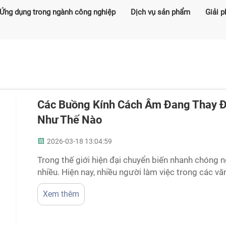
Ứng dụng trong ngành công nghiệp
Dịch vụ sản phẩm
Giải 
Các Buồng Kính Cách Âm Đang Thay Đ
Như Thế Nào
2026-03-18 13:04:59
Trong thế giới hiện đại chuyển biến nhanh chóng ng
nhiều. Hiện nay, nhiều người làm việc trong các v
đổi ý tưởng. Tuy nhiên, điều này khiến nơi làm việ
Xem thêm
nơi. Đó là lúc những buồng kính cách âm phát huy
không gian làm việc...