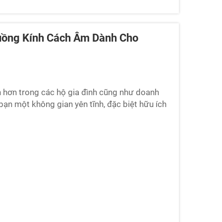
uồng Kính Cách Âm Dành Cho
 hơn trong các hộ gia đình cũng như doanh
ạn một không gian yên tĩnh, đặc biệt hữu ích
 Các công ty như Cyspace đang sản xuất
nghệ này không chỉ giúp chặn tiếng ồn...