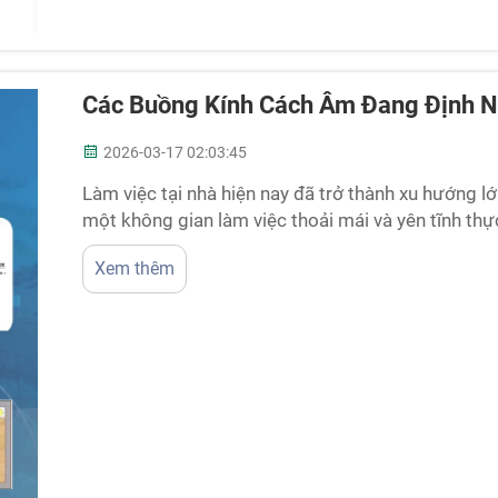
Các Buồng Kính Cách Âm Đang Định N
2026-03-17 02:03:45
Làm việc tại nhà hiện nay đã trở thành xu hướng lớn
một không gian làm việc thoải mái và yên tĩnh thực
các buồng kính cách âm. Chúng ngăn chặn tiếng ồn
Xem thêm
yên tĩnh giúp bạn tập trung làm việc hiệu quả. C...