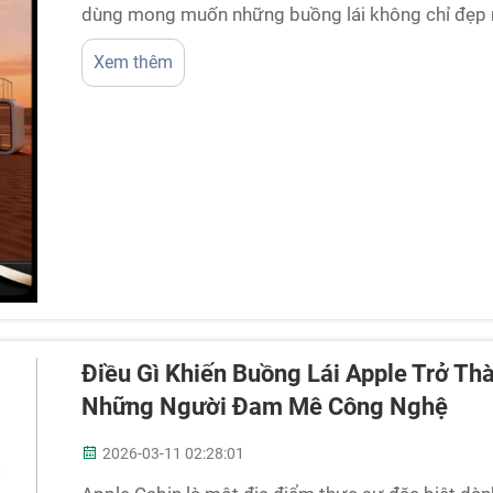
dùng mong muốn những buồng lái không chỉ đẹp m
minh. Với Cyspace, chúng tôi nỗ lực thiết kế các 
Xem thêm
tế và công nghệ tiên tiến. Nhờ đó, bạn sẽ sở hữu 
Điều Gì Khiến Buồng Lái Apple Trở Th
Những Người Đam Mê Công Nghệ
2026-03-11 02:28:01