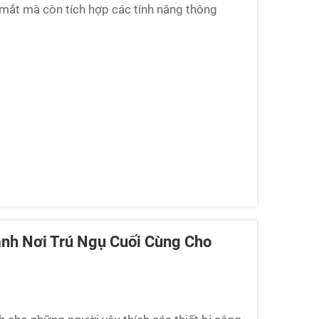
ắt mà còn tích hợp các tính năng thông
buồng lái kết hợp hài hòa giữa phong cách tinh
một không gian thoải mái và cảm giác...
ành Nơi Trú Ngụ Cuối Cùng Cho