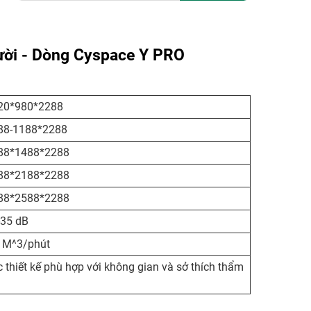
ười - Dòng Cyspace Y PRO
20*980*2288
88-1188*2288
88*1488*2288
88*2188*2288
88*2588*2288
-35 dB
8 M^3/phút
 thiết kế phù hợp với không gian và sở thích thẩm