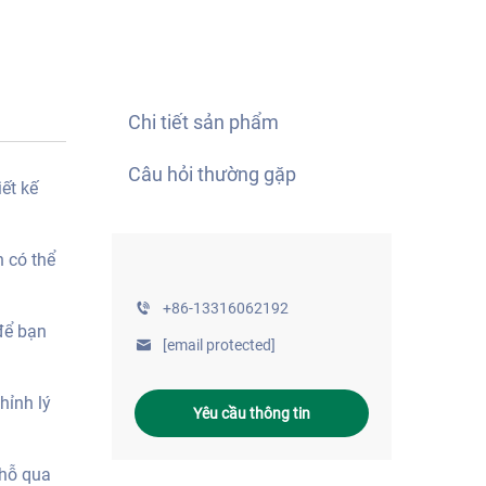
Chi tiết sản phẩm
Câu hỏi thường gặp
ết kế
n có thể
+86-13316062192
để bạn
[email protected]
hỉnh lý
Yêu cầu thông tin
chỗ qua