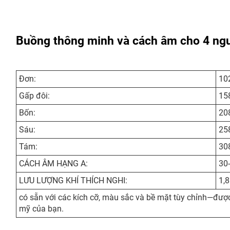
Buồng thông minh và cách âm cho 4 ng
Đơn:
10
Gấp đôi:
15
Bốn:
20
Sáu:
25
Tám:
30
CÁCH ÂM HẠNG A:
30
LƯU LƯỢNG KHÍ THÍCH NGHI:
1,
có sẵn với các kích cỡ, màu sắc và bề mặt tùy chỉnh—được
mỹ của bạn.