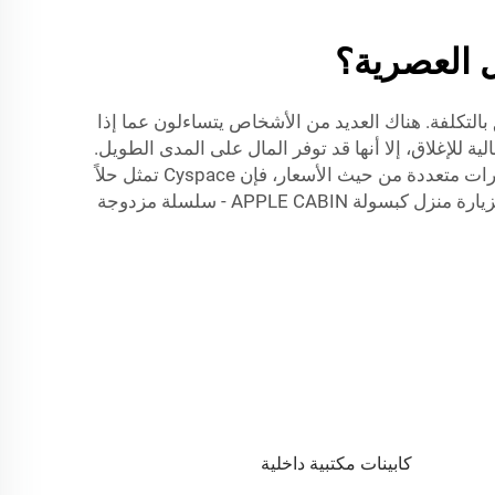
ل العصرية؟
التكلفة. هناك العديد من الأشخاص يتساءلون عما إذا
ة للإغلاق، إلا أنها قد توفر المال على المدى الطويل.
يمكن أن يؤدي تحسين الاتصال والتعاون إلى جعل الشركات أكثر إنتاجية، مما يعني أنه يمكنها تحقيق أرباح أكبر. مع وجود خيارات متعددة من حيث الأسعار، فإن Cyspace تمثل حلاً
زيارة
منزل كبسولة APPLE CABIN - سلسلة مزدوجة
كابينات مكتبية داخلية