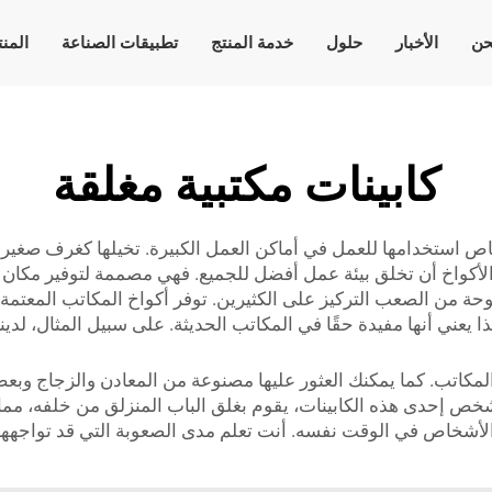
حن
الأخبار
حلول
خدمة المنتج
تطبيقات الصناعة
المن
كابينات مكتبية مغلقة
استخدامها للعمل في أماكن العمل الكبيرة. تخيلها كغرف صغيرة لل
كيف يمكن لهذه الأكواخ أن تخلق بيئة عمل أفضل للجميع. فهي مصممة لتوفير م
ة من الصعب التركيز على الكثيرين. توفر أكواخ المكاتب المعتمة 
يعني أنها مفيدة حقًا في المكاتب الحديثة. على سبيل المثال، لدين
مكاتب. كما يمكنك العثور عليها مصنوعة من المعادن والزجاج وبعض 
 إحدى هذه الكابينات، يقوم بغلق الباب المنزلق من خلفه، مما يُعد
شخاص في الوقت نفسه. أنت تعلم مدى الصعوبة التي قد تواجهها ف