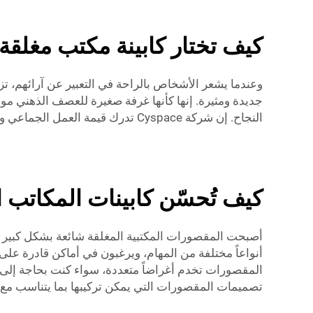
كيف تختار كابينة مكتب مغلقة
وعندما يشعر الأشخاص بالراحة في التعبير عن آرائهم، تزد
جديدة ومثيرة. إنها كأنها غرفة صغيرة للعصف الذهني مو
النجاح. إن شركة Cyspace تدرك قيمة العمل الجماعي والتواصل، ولذلك فهي توفر مجموعة متنوعة من تصاميم الوحدات لتتناسب مع مختلف احتياجات المكاتب.
كيف تُحسّن كابينات المكاتب ا
أصبحت المقصورات المكتبية المغلقة شائعة بشكل كبير في
أنواعاً مختلفة من المهام، ويرغبون في أماكن قادرة على ت
تصميمات المقصورات التي يمكن تركيبها بما يتناسب مع