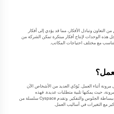
ن التعاون وتبادل الأفكار، مما قد يؤدي إلى أفكار
خل هذه الوحدات لإنتاج أفكار مبتكرة تمكن الشركة من
لعمل؟
ونة أثناء العمل. يُؤدّي العديد من الأشخاص الآن
مرونة، حيث يمكنها تلبية متطلبات عديدة. فهذه
المقصورات تخدم أغراضاً متعددة، سواء كنت بحاجة إلى مكان هادئ لإجراء مكالمة مرئية، أو الانضمام إلى اجتماع صغير، أو ببساطة الجلوس والتفكير. وتقدم Cyspace سلسلة من
ر مع التغيرات في أساليب العمل.