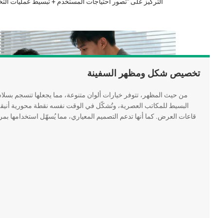
التركيز على "تصور احتياجات المستخدم + تبسيط عمليات الت
تخصيص شكل ومظهر السفينة
من حيث المظهر، تتوفر خيارات ألوان متنوعة، مما يجعلها تنسجم بسلا
البسيط للمكاتب العصرية، وتُشكّل في الوقت نفسه نقطة محورية أنيقة
قاعات العرض. كما أنها تدعم التصميم المعياري، مما يُسهّل استخدامها ب