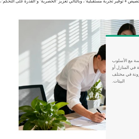
خصيص + توفير تجربة مستقبلية"، وبالتالي تعزيز "الحصرية" و"القدرة على التح
سة مع الأسلوب
 في المنازل أو
مرونة في مختلف
البيئات.