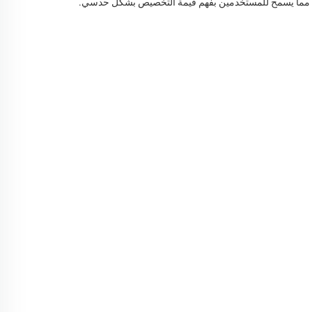
كم"، مما يسمح للمستخدمين بفهم قيمة التخصيص بشكل حدسي.