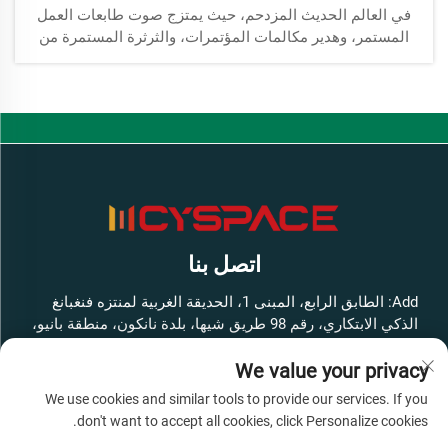
في العالم الحديث المزدحم، حيث يمتزج صوت طابعات العمل
المستمر، وهدير مكالمات المؤتمرات، والثرثرة المستمرة من
الزملاء في سيمفونية لا هوادة فيها من المشتتات، أصبح إيجاد
لحظات من الهدوء والسكينة سلعة نادرة — خاصة جدًا...
اتصل بنا
Add: الطابق الرابع، المبنى 1، الحديقة الغربية لمنتزه فنغبانغ
الذكي الابتكاري، رقم 98 طريق شيها، بلدة نانكون، منطقة بانيو،
مدينة قوانغتشو، مقاطعة قوانغدونغ، الصين
We value your privacy
هاتف:
+86-13316062192
We use cookies and similar tools to provide our services. If you
البريد الإلكتروني:
[email protected]
don't want to accept all cookies, click Personalize cookies.