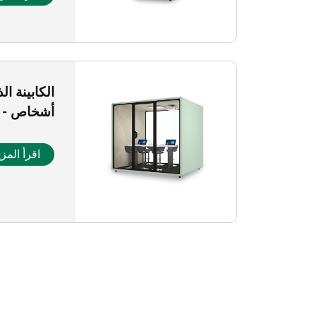
أشخاص - سلسلة
اقرأ المزي