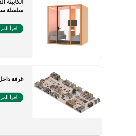
الكابينة ا
سلسلة سا
اقرأ المزي
غرفة داخل 
اقرأ المزي