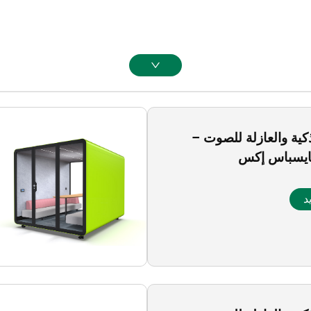
لذكية والعازلة للصوت –
يسباس إكس
د