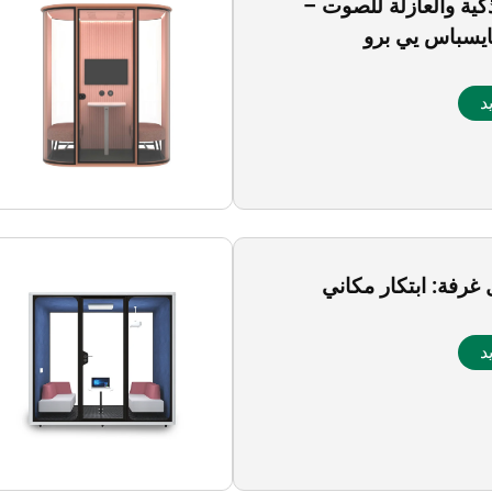
لذكية والعازلة للصوت –
يسباس يي برو
د
غرفة: ابتكار مكاني
د