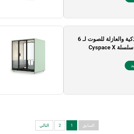
الكابينة الذكية والعازلة للصوت لـ 6
 Cyspace X
د
السابق
1
2
التالي