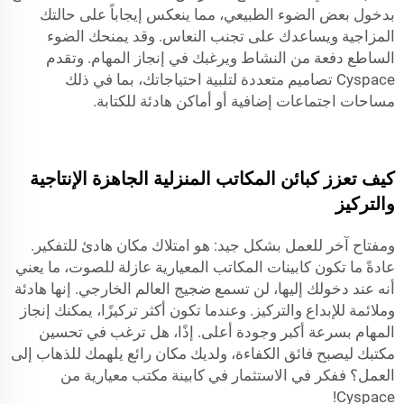
بدخول بعض الضوء الطبيعي، مما ينعكس إيجاباً على حالتك
المزاجية ويساعدك على تجنب النعاس. وقد يمنحك الضوء
الساطع دفعة من النشاط ويرغبك في إنجاز المهام. وتقدم
Cyspace تصاميم متعددة لتلبية احتياجاتك، بما في ذلك
مساحات اجتماعات إضافية أو أماكن هادئة للكتابة.
كيف تعزز كبائن المكاتب المنزلية الجاهزة الإنتاجية
والتركيز
ومفتاح آخر للعمل بشكل جيد: هو امتلاك مكان هادئ للتفكير.
عادةً ما تكون كابينات المكاتب المعيارية عازلة للصوت، ما يعني
أنه عند دخولك إليها، لن تسمع ضجيج العالم الخارجي. إنها هادئة
وملائمة للإبداع والتركيز. وعندما تكون أكثر تركيزًا، يمكنك إنجاز
المهام بسرعة أكبر وجودة أعلى. إذًا، هل ترغب في تحسين
مكتبك ليصبح فائق الكفاءة، ولديك مكان رائع يلهمك للذهاب إلى
العمل؟ ففكر في الاستثمار في كابينة مكتب معيارية من
Cyspace!