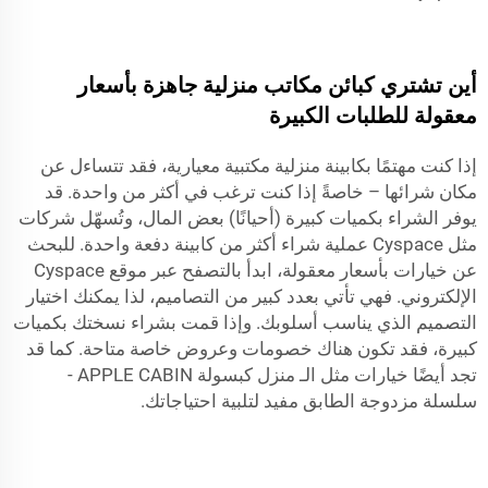
أين تشتري كبائن مكاتب منزلية جاهزة بأسعار
معقولة للطلبات الكبيرة
إذا كنت مهتمًا بكابينة منزلية مكتبية معيارية، فقد تتساءل عن
مكان شرائها – خاصةً إذا كنت ترغب في أكثر من واحدة. قد
يوفر الشراء بكميات كبيرة (أحيانًا) بعض المال، وتُسهّل شركات
مثل Cyspace عملية شراء أكثر من كابينة دفعة واحدة. للبحث
عن خيارات بأسعار معقولة، ابدأ بالتصفح عبر موقع Cyspace
الإلكتروني. فهي تأتي بعدد كبير من التصاميم، لذا يمكنك اختيار
التصميم الذي يناسب أسلوبك. وإذا قمت بشراء نسختك بكميات
كبيرة، فقد تكون هناك خصومات وعروض خاصة متاحة. كما قد
تجد أيضًا خيارات مثل الـ
منزل كبسولة APPLE CABIN -
سلسلة مزدوجة الطابق
مفيد لتلبية احتياجاتك.