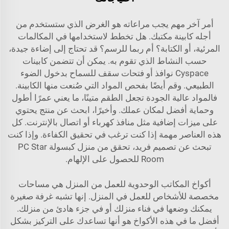
أمر آخر مهم يجب مراعاته هو الغرض الذي ستستخدم من
أجله كابينة مكتبك. هل تخطط لاستخدامها في المكالمات
المرئية، أو الكتابة؟ أم ربما للرسم؟ قد تحتاج إلى إضاءة جيدة،
حسب النشاط الذي تقوم به. يمكن أن تتضمن كابينات
Cyspace نوافذ أو فتحات سقف للسماح بدخول الضوء
الطبيعي. وقم أيضًا بفحص المواد التي صُنعت منها الكابينة.
فالمواد عالية الجودة تجعل الطقم متينًا، ما يعني عمرًا أطول
وحماية أفضل لمكان عملك. وأخيرًا، ابحث عن منتج يحتوي
على ميزات إضافية مثل منافذ كهرباء أو اتصال بالإنترنت. كل
هذه العناصر مهمة إذا كنت ترغب في تحقيق الكفاءة. وإذا كنت
تبحث عن تصميم فريد، تحقق من
منزل كبسولة PC Star
Room
للحصول على الإلهام.
أكواخ المكاتب الوحدوية للعمل من المنزل هي مساحات
مخصصة للأشخاص للعمل في المنزل. إنها تشبه غرفة صغيرة
يمكنك وضعها في فناء منزلك أو في جزء هادئ من منزلك.
أفضل ما في هذه الأكواخ هو أنها تساعدك على التركيز بشكل