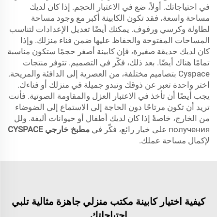
في احتياجاتك. أولاً، ضع في الاعتبار الحجم. إذا كان لديك
مساحة واسعة، فقد تكون الكابينة أكبر مع وجود مساحة
لطاولة وكرسي ورفوف. يمكنك أيضًا تعديل الإعدادات لتناسب
المساحات المفتوحة والحفاظ عليها ضمن فناء منزلك. وإذا
كان لديك حديقة صغيرة، فإن كابينة أصغر حجمًا ستكون مناسبة
تمامًا هناك أيضًا. بعد ذلك، فكّر في التصميم. تتوفر منتجات
Cyspace بتصاميم مختلفة، من العصرية إلى الدافئة والمريحة.
اختر واحدة تعبر عن ذوقك وتبدو جميلة في منزلك أو فناءك.
يجب أيضًا أن تأخذ في الاعتبار العزل والمقاومة الصوتية. فأنت
تريد أن تكون مرتاحًا دون الحاجة إلى الاستماع إلى الضوضاء
من الخارج، خاصةً إذا كان لديك أطفال أو حيوانات أليفة. ولل
получения على خيار رائع، فكّر في
مطبخ خارجي CYSPACE
لإكمال مساحة عملك.
كيفية اختيار كابينة مكتب منزلي جاهزة مثالية تلبي
احتياجاتك