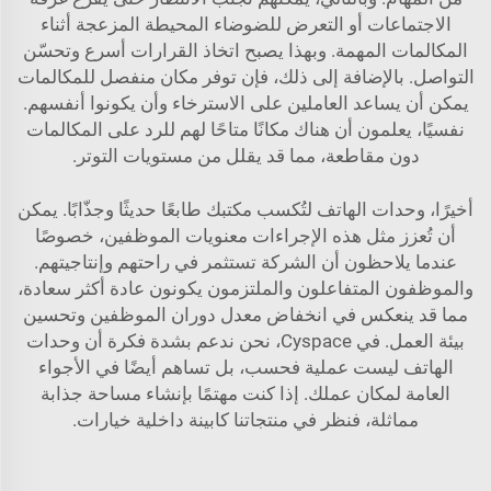
الاجتماعات أو التعرض للضوضاء المحيطة المزعجة أثناء
المكالمات المهمة. وبهذا يصبح اتخاذ القرارات أسرع وتحسّن
التواصل. بالإضافة إلى ذلك، فإن توفر مكان منفصل للمكالمات
يمكن أن يساعد العاملين على الاسترخاء وأن يكونوا أنفسهم.
نفسيًا، يعلمون أن هناك مكانًا متاحًا لهم للرد على المكالمات
دون مقاطعة، مما قد يقلل من مستويات التوتر.
أخيرًا، وحدات الهاتف لتُكسب مكتبك طابعًا حديثًا وجذّابًا. يمكن
أن تُعزز مثل هذه الإجراءات معنويات الموظفين، خصوصًا
عندما يلاحظون أن الشركة تستثمر في راحتهم وإنتاجيتهم.
والموظفون المتفاعلون والملتزمون يكونون عادة أكثر سعادة،
مما قد ينعكس في انخفاض معدل دوران الموظفين وتحسين
بيئة العمل. في Cyspace، نحن ندعم بشدة فكرة أن وحدات
الهاتف ليست عملية فحسب، بل تساهم أيضًا في الأجواء
العامة لمكان عملك. إذا كنت مهتمًا بإنشاء مساحة جذابة
مماثلة، فنظر في منتجاتنا
كابينة داخلية
خيارات.