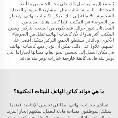
يُستمع إليهم. ويشمل ذلك على وجه الخصوص ما أظنه
المحادثات السرية الثنائية، مثل المشاريع السرية أو القضايا
الشخصية. بالإضافة إلى ذلك، يمكن لكابينات الهاتف أن تقلل
من الضوضاء في المكتب. فإذا كانت هناك العديد من
المحادثات تدور حولك، فقد يكون من الصعب التركيز. ويصبح
المكتب أكثر هدوءًا، لأن كابينات الهاتف تقلل من الضوضاء
الأخرى، وبالتالي يستطيع الجميع التركيز بشكل أفضل على
عملهم. علاوةً على ذلك، يمكن أن يؤدي دمج كابينات الهاتف
في مكان العمل إلى تحسين الجو العام، مشابهًا لخياراتنا التي
توفر بيئة هادئة.
كابينة خارجية
خيارات توفر بيئة هادئة.
ما هي فوائد كبائن الهاتف للبيئات المكتبية؟
تساهم حجرات الهاتف أيضًا في تحسين الإنتاجية. فعندما
يمتلك الموظفون مساحة هادئة للعمل، يمكنهم إنجاز المزيد
من المهام. وبالتالي، يمكنهم تجنب الانتظار حتى يُفرَغ غرفة