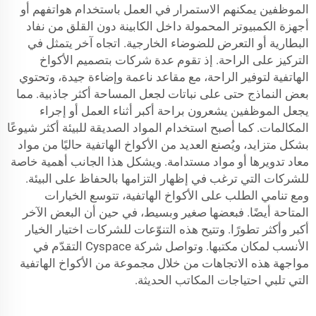
الموظفين يمكنهم الاستمرار في العمل باستخدام هواتفهم أو
أجهزة الكمبيوتر المحمولة داخل الكابينة دون القلق من نفاد
البطارية أو التعرض للضوضاء الخارجية. اتجاه آخر يتمثل في
التركيز على الراحة. إذ تقوم عدة شركات بتصميم الأكواخ
الهاتفية لتوفير الراحة، مع مقاعد ناعمة وإضاءة جيدة، وتحتوي
بعض النماذج حتى على نباتات لجعل المساحة أكثر جاذبية. مما
يجعل الموظفين يشعرون براحة أكبر أثناء العمل أو إجراء
المكالمات. كما أصبح استخدام المواد الصديقة للبيئة أكثر شيوعًا
بشكل متزايد، ويُصنع العديد من الأكواخ الهاتفية حاليًا من مواد
معاد تدويرها أو مواد مستدامة. ويشكل هذا الجانب أهمية خاصة
للشركات التي ترغب في إظهار التزامها بالحفاظ على البيئة.
ومع تنامي الطلب على الأكواخ الهاتفية، تتوسع الخيارات
المتاحة أيضًا. فبعضها صغير وبسيط، في حين أن البعض الآخر
أكبر وأكثر تطورًا. وتتيح هذه التنوّعات للشركات اختيار الخيار
الأنسب لمكان مكتبها. وتواصل شركة Cyspace التقدّم في
مواجهة هذه الاتجاهات من خلال مجموعة من الأكواخ الهاتفية
التي تلبي احتياجات المكاتب الحديثة.