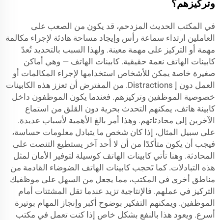
وتركيزهم؟
في المكتب الحديث المزدحم، قد يكون من الصعب على
العاملين ارتداء سماعة رأس وإيجاد مساحة هادئة لإجراء مكالمة
مهمة أو التركيز على مهمة معينة. ولهذا السبب بالتحديد تُعدّ
كابينات الهاتف نعمة حقيقية. كابينات الهاتف — وهي أماكن
صغيرة خاصة يمكن للأشخاص استخدامها لإجراء المكالمات أو
العمل دون إ Distractions. من المفترض أن تعزز هذه الكابينات
خصوصية الموظفين وتركيزهم. فعندما يكون الموظفون داخل
كابينة هاتف، يمكنهم التحدث بحرية دون القلق من استماع
الآخرين إلى محادثاتهم. وهذا أمر بالغ الأهمية لأسباب عديدة.
على سبيل المثال، إذا كان شخص ما يتبادل معلومات حساسة،
فيجب أن يكون متأكدًا من أن لا أحد آخر يستطيع التنصت على
المحادثة. وهنا تأتي كابينات الهاتف كوسيلة لتوفير الأمان لمثل
هذه التبادلات. كما تَحجب كابينات الهاتف الضوضاء القادمة من
مناطق أخرى في المكتب، مما يجعل من السهل على موظفيك
التركيز في عملهم. فالإنتاجية تزيد عندما تقل المشتتات أمام
الموظفين. ويمكنهم التفكير بوضوح أكبر وإنجاز المهام بوتيرة
أسرع. ويعود هذا بالنفع بشكل خاص إذا كنت تعمل في مكتب