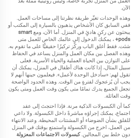
العمل من المنزل تجربةً خاصةً، وليس روتينيةً مملّةً بعد
الآن.
وهذه الوحدات تغيِّر طريقة نظرتنا إلى مساحات العمل.
ففي السابق كان الأشخاص يذهبون بالسيارة إلى المكتب أو
يبحثون عن ركنٍ هادئٍ في المنزل. أما الآن، ومع
smart
pods+
، يمكنك الدخول إلى عالمك الخاص للعمل متى
شئت. فقط أغلق الباب وركِّز تركيزًا حقيقيًّا على ما تقوم به.
وهذه الفصل بين مكان العمل والمنزل يساعد في الحفاظ
على التوازن بين الحياة العملية والحياة الأسرية. فعلى
سبيل المثال، إذا كانت هناك أطفال في المنزل، يمكنك أن
تقول لهم: «سأدخل الوحدة لأعمل». فيعلمون حينها أنهم لا
يجب أن يُزعجوك لفترةٍ من الوقت. وهذه الحدود الواضحة
تجعل الجميع يدرك تمامًا متى يكون وقت العمل ومتى يكون
وقت العائلة.
كما أن الكبسولات الذكية مرنة. فإذا احتجتَ إلى عقد
اجتماع، يمكنك إجراؤه مباشرةً داخل الكبسولة. ولا داعي
للقلق بشأن الضوضاء أو المشتتات المحيطة. وعند الانتهاء
من العمل، اخرج من الكبسولة واستمتع بوقتك في المنزل
دون خلط بين المجالين.
كبسولات الاجتماعات المعزولة