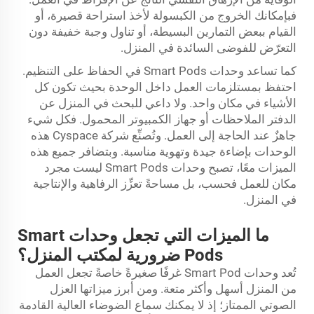
فبإمكانك الخروج من الكبسولة لأخذ استراحة قصيرة، أو
القيام ببعض التمارين البسيطة، أو تناول وجبة خفيفة دون
التعرّض للفوضى السائدة في المنزل.
كما تساعد وحدات Smart Pods في الحفاظ على التنظيم.
احتفظ بمستلزمات العمل داخل الوحدة بحيث تكون كل
الأشياء في مكان واحد. ولا داعي للبحث في المنزل عن
الدفتر الملاحظات أو جهاز الكمبيوتر المحمول. فكل شيء
جاهزٌ عند الحاجة إلى العمل. وتُصنِّع شركة Cyspace هذه
الوحدات بإضاءة جيدة وتهوية مناسبة. وبتضافر جميع هذه
الميزات معًا، تصبح وحدات Smart Pods ليست مجرد
مكان للعمل فحسب، بل مساحةً تعزِّز الرفاهية والإنتاجية
في المنزل.
ما الميزات التي تجعل وحدات Smart
Pods ضرورية لمكتب المنزل؟
تُعد وحدات Smart Pod غرفًا صغيرةً خاصةً تجعل العمل
من المنزل أسهل وأكثر متعة. ومن أبرز ميزاتها العزل
الصوتي الممتاز؛ إذ لا يمكنك سماع الضوضاء العالية القادمة