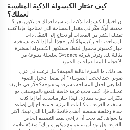
كيف تختار الكبسولة الذكية المناسبة
لعملك؟
إن اختيار الكبسولة الذكية المناسبة لعملك قد يكون تجربةً
ممتعة. أولًا، فكّر في مقدار المساحة التي تحتاجها. فإذا كنت
تمتلك الكثير من المعدات أو تحتاج إلى التنقّل داخل
المساحة، فاختر كبسولةً أكبر حجمًا. أما إذا كنت تستخدم
جهاز كمبيوتر محمول فقط، فستكون الكبسولة الصغيرة
مثاليةً لك. وتوفّر شركة Cyspace سلسلةً متنوعةً من
الأحجام لتلبية احتياجات الجميع.
بعد ذلك، ما الميزة التالية المهمة؟ هل ترغب في عزل
صوتي جيد لحجب الضوضاء؟ أم تفضل دخول الضوء
الطبيعي لجعل المساحة مشرقة ومفتوحة؟ فكّر في طريقة
عملك. فإذا كنت تحب غرفة خاصة للتمتع بالموسيقى مع
مكبّرات صوت ممتازة، فهذا خيار مناسب. أما إذا كنت
تستخدم الغرفة للمكالمات المرئية، فستحتاج إلى إضاءة
جيدة وخلفية بسيطة. أنشئ قائمةً بالمزايا التي تهمك أكثر
ما سواها. كما يجب أن تراعي نمط التصميم الخاص
بالغرفة: هل تود أن تتناغم مع ديكور منزلك؟ وتقدّم علامة