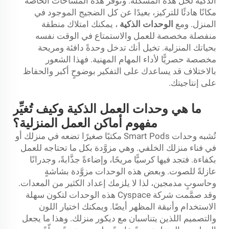
الذكية لحل هذه المشكلة. وتوفِّر هذه المساحات الخاصة
مكانًا هادئًا للتركيز، بعيدًا عن كل الضجيج الموجود في
المنزل. ومع
الوحدات الذكية
، يمكنك امتلاك منطقة
منفصلة مخصصة للعمل والاستمتاع في الوقت نفسه
بحياتك المنزلية. تخيل أنك تدخل وحدةً دافئة ومريحة
مخصصة حصريًّا لأداء المهام المهنية. فهذا الشعور
بالاختلاف قد يساعدك على التفكير بوضوحٍ أكبر والحفاظ
على إنتاجيتك.
ما هي وحدات العمل الذكية وكيف تُغيِّر
مفهوم أماكن العمل المنزلية؟
تُشبه وحدات Smart Pods مكتبًا صغيرًا تضعه في منزلك أو
في فناء منزلك الخلفي. وهي مزوَّدة بكل ما تحتاجه للعمل
بكفاءة. فتجد فيها كرسيًّا مريحًا، وإضاءةً جذَّابةً، وجدرانًا
عازلةً للصوت. وبعض هذه الوحدات مزوَّدة بشاشةٍ
وحاسوبٍ مدمجين، لذا لا يلزمك إعداد الكثير من المعدات.
وقد صمَّمت شركة Cyspace هذه الوحدات لتكون سهلة
الاستخدام وأنيقة المظهر أيضًا. ويمكنك اختيار اللون
والتصميم اللذين يتناسبان مع ديكور منزلك. وهذا ما يجعل