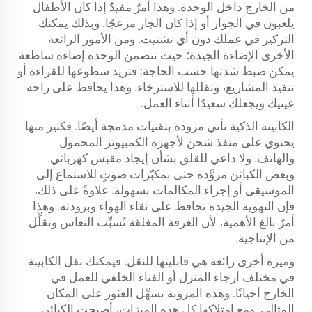
من الخارج داخل الوحدة. وهذا أمرٌ مفيدٌ إذا كان الأطفال
يلعبون في الجوار أو إذا كان الجار مزعجًا. وبذلك يمكنك
التركيز في عملك دون أي تشتيت. ومن الأمور الرائعة
الأخرى الإضاءة الجيدة؛ حيث تتضمن الوحدة إضاءة ساطعة
يمكن ضبط شدتها حسب الحاجة: فتزيد سطوعها للقراءة أو
تنفيذ المشاريع، وتقللها للاسترخاء. وهذا يحافظ على راحة
عينيك ويجعلك سعيدًا أثناء العمل.
الكابينة الذكية تأتي مزودة بتقنيات مدمجة أيضًا. فكثير منها
يحتوي على منفذ شحن لأجهزة الكمبيوتر المحمول
والهاتف. ولا داعي للقلق بشأن إيجاد مقبس كهربائي.
وبعض الكبائن مزوَّدة حتى بمكبّرات صوتٍ للاستماع إلى
الموسيقى أو إجراء المكالمات بسهولة. علاوةً على ذلك،
فإن التهوية الجيدة تحافظ على نقاء الهواء وبرودته. وهذا
أمرٌ بالغ الأهمية، لأن الغرفة المغلقة تُسبِّب النعاس وتقلِّل
من الإنتاجية.
وميزة أخرى رائعة هي قابليتها للنقل. فيمكنك نقل الكابينة
في مختلف أرجاء المنزل أو الفناء الخلفي للعمل في
الخارج أحيانًا. وهذه المرونة تسهِّل العثور على المكان
المثالي. ومع امتلاكها كل هذه الميزات، أصبحت الكبائن