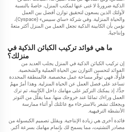
الذكية ضرورةً لا غنى عنها لمكتب المنزل، خاصةً بالنسبة
لأولئك الذين يسعون لتحقيق توازن أفضل بين العمل
والحياة المنزلية. وفي شركة «ساي سبيس» (Cyspace)،
نؤمن بأن الكابينة الذكية تجعل العمل من المنزل أكثر متعةً
وإنتاجيةً.
ما هي فوائد تركيب الكبائن الذكية في
منزلك؟
إن تركيب الكبائن الذكية في المنزل يجلب العديد من
الفوائد لتحسين التوازن بين الحياة العملية والشخصية.
فأولًا، فهي توفِّر مساحة عمل مخصصة. فالمنطقة المحددة
تساعد على فصل العمل عن الحياة المنزلية. وهذا أمرٌ مهمٌ
جدًّا، إذ يمكنك التركيز على مهامك داخل الكابينة، ثم ترك
العمل وراءك تمامًا عند خروجك منها. مما يقلِّل من التوتر
ويجعلك تشعر بالاسترخاء مع عائلتك أو أثناء ممارسة
الأنشطة الترفيهية.
فائدة أخرى هي زيادة الإنتاجية. ويقلل تصميم الكبسولة من
مصادر التشتيت، مما يسمح لك بإتمام مهامك بسرعة أكبر.