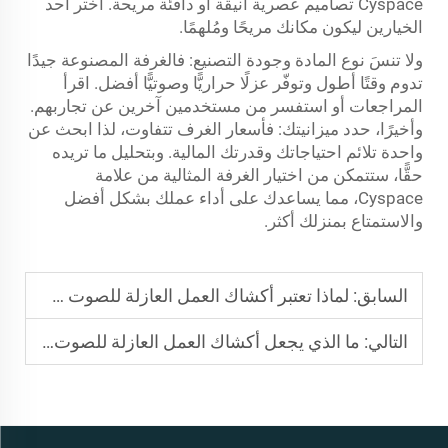
Cyspace تصاميم عصرية أنيقة أو دافئة مريحة. اختر أحد
الخيارين ليكون مكانك مريحًا ومُلهمًا.
ولا تنسَ نوع المادة وجودة التصنيع: فالغرفة المصنوعة جيدًا
تدوم وقتًا أطول وتوفّر عزلًا حراريًّا وصوتيًّا أفضل. اقرأ
المراجعات أو استفسر من مستخدمين آخرين عن تجاربهم.
وأخيرًا، حدد ميزانيتك: فأسعار الغرف تتفاوت، لذا ابحث عن
واحدة تلائم احتياجاتك وقدرتك المالية. وبتحليل ما تريده
حقًّا، ستتمكن من اختيار الغرفة المثالية من علامة
Cyspace، مما يساعدك على أداء عملك بشكل أفضل
والاستمتاع بمنزلك أكثر.
السابق:
لماذا تعتبر أكشاك العمل العازلة للصوت ضرورية لمكاتب المنزل المنتجة
التالي:
ما الذي يجعل أكشاك العمل العازلة للصوت مثاليةً للمساحات المفتوحة التخطيط؟