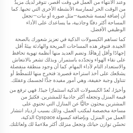
وعند الانتهاء من العمل في وقت أقصر، تتوفر لديك مزيدٌ
من الوقت الحر لممارسة الأنشطة الأخرى التي تحبها. كما
أن إضافة لمسة شخصية—مثل صورة أو نبات—تجعل
المساحة أكثر دفئًا وجاذبية، ما يساعدك على الأداء
الوظيفي الأفضل.
كما تساهم الكبسولات الذكية في تعزيز شعورك بالصحة
الجيدة. فتوفر هذه المساحات المريحة والهادئة بيئةً أقل
إجهادًا وأقل إرهاقًا. وتضم العديد منها أنظمة تهوية تحافظ
على نقاء الهواء وتجدّده باستمرار. وبذلك تشعر بالانتعاش
والاستعداد التام لأداء المهام. كما أن وجود منطقة منفصلة
يشجّعك على أخذ استراحة قصيرة: فتخرج منها للتمطّط أو
تتناول وجبة خفيفة، وهي أمور مفيدة جدًّا لجسمك وعقلك.
وأخيرًا، تُعدّ الكبسولات الذكية استثمارًا جيدًا. فهي ترفع من
قيمة المنزل وتجعله أكثر جاذبيةً للمشترين. فكثيرٌ من
المشترين يبحثون حاليًّا عن المنازل التي تحتوي على
مساحة مخصصة لمكتب العمل، وذلك بسبب ازدياد انتشار
العمل من المنزل. وبإضافة كبسولة Cyspace الذكية،
تحسّن توازن حياتك وتجعل منزلك أكثر ملاءمةً لك ولعائلتك.