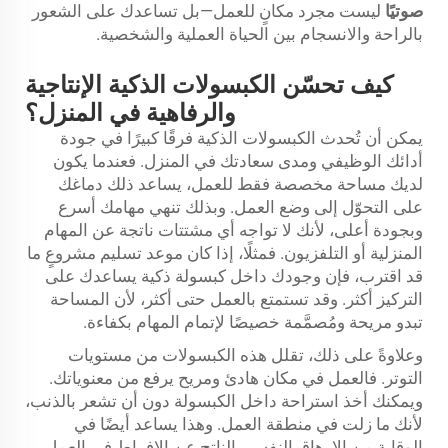
صوتيًا
ليست مجرد مكانٍ للعمل—بل تساعدك على الشعور
بالراحة والانسجام بين الحياة العملية والشخصية.
كيف تحسّن الكبسولات الذكية الإنتاجية
والرفاهية في المنزل؟
يمكن أن تُحدث الكبسولات الذكية فرقًا كبيرًا في جودة
أدائك الوظيفي ومدى سعادتك في المنزل. فعندما يكون
لديك مساحة مخصصة فقط للعمل، يساعد ذلك دماغك
على التحوّل إلى وضع العمل. وبذلك تنهي مهامك أسرع
وبجودة أعلى، لأنك لا تواجه أي مشتتات ناتجة عن المهام
المنزلية أو التلفزيون. فمثلًا، إذا كان موعد تسليم مشروعٍ ما
قد اقترب، فإن وجودك داخل كبسولة ذكية يساعدك على
التركيز أكثر. وقد تستمتع بالعمل حتى أكثر، لأن المساحة
تبدو مريحة ومُصمَّمة خصيصًا لإتمام المهام بكفاءة.
وعلاوةً على ذلك، تقلل هذه الكبسولات من مستويات
التوتر. فالعمل في مكان هادئ ومريح يرفع من معنوياتك.
ويمكنك أخذ استراحة داخل الكبسولة دون أن تشعر بالذنب،
لأنك ما زلت في منطقة العمل. وهذا يساعد أيضًا في
الوقاية من الإرهاق النفسي الناتج عن الإفراط في العمل.