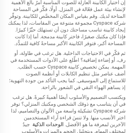
إن اختيار الكابينة العازلة للصوت المناسبة أمرٌ بالغ الأهمية
لإنشاء بيئة عمل فعّالة في المنزل. أولًا، فكِّر في المساحة
المتاحة لديك. وقم بقياس المكان المخصَّص للكابينة. وتوفِّر
شركة Cyspace مجموعة متنوعة من المقاسات، لذا يمكنك
إيجاد كابينة تناسب مساحتك دون أن تستهلك حيِّزًا كبيرًا.
فإذا كان مكتبك صغيرًا، فاختر كابينة مدمجة. أما إذا كانت
المساحة أكبر، فتوفر الكابينة الأكبر مساحةً كافية للتمدُّد.
ثم فكّر في الاحتياجات الداخلية. هل ترغب في طاولة، أو
رف، أو إضاءة إضافية؟ اطّلع على الأدوات المستخدمة في
المهمة. يمكن تخصيص كابينة Cyspace حسب الطلب.
أضف عناصر مثل تنظيم الكابلات أو أنظمة الصوت
للاستماع إلى الموسيقى. كما يجب التأكد من جودة التهوية؛
إذ يساهم الهواء النقي في الشعور بالراحة.
ويكتسب التصميم والأسلوب أيضًا أهميةً كبيرةً. هل ترغب
في أن يتناسب مع ذوقك الشخصي ومكتبك المنزلي؟ توفر
شركة Cyspace تشكيلة واسعة من الألوان والتصاميم، لذا
اختر الأنسب منها. ولا تنسَ قراءة آراء المستخدمين
الآخرين لمعرفة ما هو الأفضل.
الوحدات الذكية
جيدٌ
لمختلف المهام. وبتحليل الحجم والميزات والأسلوب