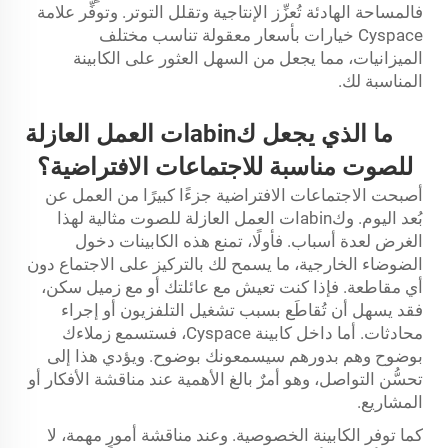
فالمساحة الهادئة تُعزِّز الإنتاجية وتقلل التوتر. وتوفِّر علامة
Cyspace خيارات بأسعار معقولة تناسب مختلف
الميزانيات، مما يجعل من السهل العثور على الكابينة
المناسبة لك.
ما الذي يجعل كabinات العمل العازلة
للصوت مناسبة للاجتماعات الافتراضية؟
أصبحت الاجتماعات الافتراضية جزءًا كبيرًا من العمل عن
بُعد اليوم. وكabinات العمل العازلة للصوت مثالية لهذا
الغرض لعدة أسباب. فأولًا، تمنع هذه الكابينات دخول
الضوضاء الخارجية، ما يسمح لك بالتركيز على الاجتماع دون
أي مقاطعة. فإذا كنت تعيش مع عائلتك أو مع زميل سكن،
فقد يسهل أن تُقاطَع بسبب تشغيل التلفزيون أو إجراء
محادثات. أما داخل كابينة Cyspace، فستسمع زملاءك
بوضوح وهم بدورهم سيسمعونك بوضوح. ويؤدي هذا إلى
تحسُّن التواصل، وهو أمرٌ بالغ الأهمية عند مناقشة الأفكار أو
المشاريع.
كما توفر الكابينة الخصوصية. وعند مناقشة أمورٍ مهمة، لا