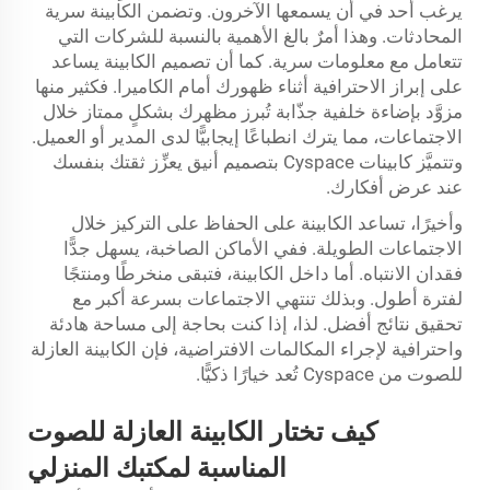
يرغب أحد في أن يسمعها الآخرون. وتضمن الكابينة سرية
المحادثات. وهذا أمرٌ بالغ الأهمية بالنسبة للشركات التي
تتعامل مع معلومات سرية. كما أن تصميم الكابينة يساعد
على إبراز الاحترافية أثناء ظهورك أمام الكاميرا. فكثير منها
مزوَّد بإضاءة خلفية جذّابة تُبرز مظهرك بشكلٍ ممتاز خلال
الاجتماعات، مما يترك انطباعًا إيجابيًّا لدى المدير أو العميل.
وتتميَّز كابينات Cyspace بتصميم أنيق يعزِّز ثقتك بنفسك
عند عرض أفكارك.
وأخيرًا، تساعد الكابينة على الحفاظ على التركيز خلال
الاجتماعات الطويلة. ففي الأماكن الصاخبة، يسهل جدًّا
فقدان الانتباه. أما داخل الكابينة، فتبقى منخرطًا ومنتجًا
لفترة أطول. وبذلك تنتهي الاجتماعات بسرعة أكبر مع
تحقيق نتائج أفضل. لذا، إذا كنت بحاجة إلى مساحة هادئة
واحترافية لإجراء المكالمات الافتراضية، فإن الكابينة العازلة
للصوت من Cyspace تُعد خيارًا ذكيًّا.
كيف تختار الكابينة العازلة للصوت
المناسبة لمكتبك المنزلي