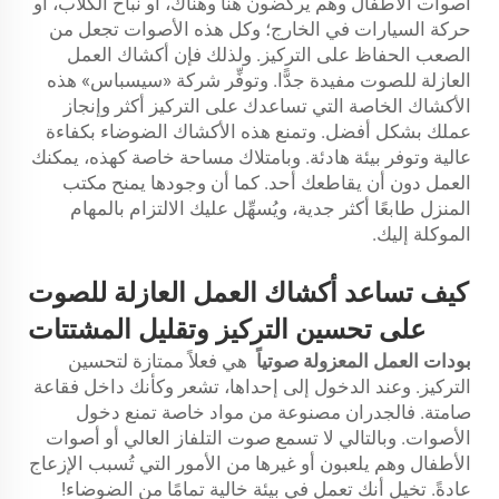
أصوات الأطفال وهم يركضون هنا وهناك، أو نباح الكلاب، أو
حركة السيارات في الخارج؛ وكل هذه الأصوات تجعل من
الصعب الحفاظ على التركيز. ولذلك فإن أكشاك العمل
العازلة للصوت مفيدة جدًّا. وتوفِّر شركة «سيسباس» هذه
الأكشاك الخاصة التي تساعدك على التركيز أكثر وإنجاز
عملك بشكل أفضل. وتمنع هذه الأكشاك الضوضاء بكفاءة
عالية وتوفر بيئة هادئة. وبامتلاك مساحة خاصة كهذه، يمكنك
العمل دون أن يقاطعك أحد. كما أن وجودها يمنح مكتب
المنزل طابعًا أكثر جدية، ويُسهِّل عليك الالتزام بالمهام
الموكلة إليك.
كيف تساعد أكشاك العمل العازلة للصوت
على تحسين التركيز وتقليل المشتتات
بودات العمل المعزولة صوتياً
هي فعلاً ممتازة لتحسين
التركيز. وعند الدخول إلى إحداها، تشعر وكأنك داخل فقاعة
صامتة. فالجدران مصنوعة من مواد خاصة تمنع دخول
الأصوات. وبالتالي لا تسمع صوت التلفاز العالي أو أصوات
الأطفال وهم يلعبون أو غيرها من الأمور التي تُسبب الإزعاج
عادةً. تخيل أنك تعمل في بيئة خالية تمامًا من الضوضاء!