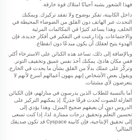
فهذا الشعور يشبه أحيانًا امتلاك قوة خارقة.
داخل الكابينة، تفكر بوضوح ولا تفقد تركيزك. ويمكنك
التحدث عبر الهاتف دون القلق من الضوضاء المحيطة في
الخلف. وهذا يساعد كثيرًا في المكالمات المرئية
والاجتماعات. وإذا رغبت في التفكير في أفكار جديدة، فإن
الهدوء يتيح لعقلك أن يكون مبدعًا دون انقطاع.
وبالإضافة إلى ذلك، تساعد هذه الكبائن على الاسترخاء أكثر.
ففي مكان هادئ، يمكنك أخذ نفس عميق وتخفيف التوتر.
وتركّز على عملك بدلًا من القلق بشأن ما يحدث في الخارج.
ويقول بعض الأشخاص إنهم ينهون أعمالهم أسرع لأنهم لا
يتعرضون لأي مشتتات.
أما بالنسبة للطلاب الذين يدرسون في منازلهم، فإن الكبائن
العازلة للصوت تُحدث فرقًا جذريًّا. إذ يمكنهم التركيز على
الدروس دون أن يعيقهم ضجيج المنزل. وهذا يؤدي إلى
تحسين التعلُّم وتحقيق درجات ممتازة. لذا، إذا كنت تسعى
إلى تحقيق الإنتاجية، فإن كابينة Cyspace قد تكون صديقك
المثالي!