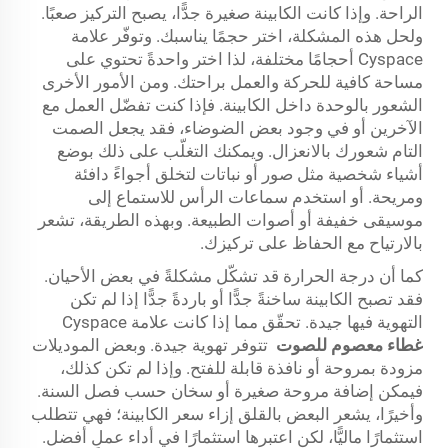
الراحة. وإذا كانت الكابينة صغيرة جدًّا، يصبح التركيز صعبًا.
ولحل هذه المشكلة، اختر حجمًا يناسبك. وتوفّر علامة
Cyspace أحجامًا مختلفة، لذا اختر واحدةً تحتوي على
مساحة كافية للحركة والعمل براحتك. ومن الأمور الأخرى
الشعور بالوحدة داخل الكابينة. فإذا كنت تفضّل العمل مع
الآخرين أو في وجود بعض الضوضاء، فقد يجعل الصمت
التام شعورك بالانعزال. ويمكنك التغلّب على ذلك بوضع
أشياء شخصية مثل صور أو نباتات لتخلق أجواءً دافئة
ومريحة. أو استخدم سماعات الرأس للاستماع إلى
موسيقى خفيفة أو أصوات الطبيعة. وبهذه الطريقة، تشعر
بالارتياح مع الحفاظ على تركيزك.
كما أن درجة الحرارة قد تشكّل مشكلةً في بعض الأحيان.
فقد تصبح الكابينة ساخنةً جدًّا أو باردةً جدًّا إذا لم تكن
التهوية فيها جيدة. تحقّق مما إذا كانت علامة Cyspace
غطاء معصوم للصوت
تتوفر تهوية جيدة. وبعض الموديلات
مزودة بمروحة أو نافذة قابلة للفتح. وإذا لم تكن كذلك،
فيمكن إضافة مروحة صغيرة أو سخان حسب فصل السنة.
وأخيرًا، يشعر البعض بالقلق إزاء سعر الكابينة؛ فهي تتطلب
استثمارًا ماليًّا، لكن اعتبرها استثمارًا في أداء عملٍ أفضل.