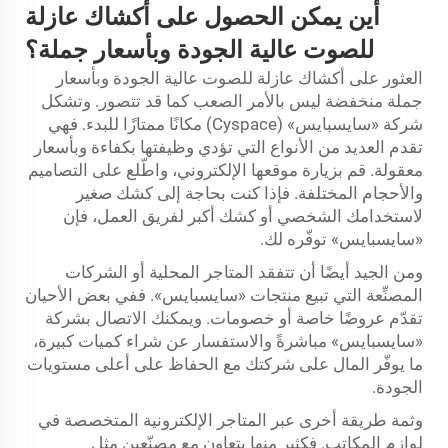
أين يمكن الحصول على أكشاك عازلة
للصوت عالية الجودة وبأسعار جملة؟
العثور على أكشاك عازلة للصوت عالية الجودة وبأسعار
جملة منخفضة ليس بالأمر الصعب كما قد تتصور. وتشكل
شركة «سايسبايس» (Cyspace) مكانًا ممتازًا للبدء. فهي
تقدم العديد من الأنواع التي تؤدي وظيفتها بكفاءة وبأسعار
معقولة. قم بزيارة موقعها الإلكتروني، واطّلع على التصاميم
والأحجام المختلفة. فإذا كنت بحاجة إلى كشك صغير
لاستخدامك الشخصي أو كشك أكبر لفريق العمل، فإن
«سايسبايس» توفّره لك.
ومن الجيد أيضًا أن تتفقد المتاجر المحلية أو الشركات
المصنِّعة التي تبيع منتجات «سايسبايس». ففي بعض الأحيان
تقدّم عروضًا خاصة أو خصومات. ويمكنك الاتصال بشركة
«سايسبايس» مباشرةً والاستفسار عن شراء كميات كبيرة،
ما يوفّر المال على شركتك مع الحفاظ على أعلى مستويات
الجودة.
وثمة طريقة أخرى عبر المتاجر الإلكترونية المتخصصة في
لوازم المكاتب. فكثير منها يتعاون مع مصنّعين مثل