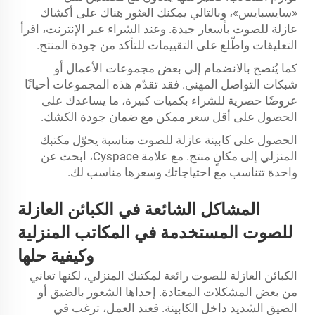
«سايسبايس»، وبالتالي يمكنك العثور هناك على أكشاك
عازلة للصوت بأسعار جيدة. وعند الشراء عبر الإنترنت، اقرأ
التعليقات واطّلع على التقييمات للتأكد من جودة المنتج.
كما يُنصح بالانضمام إلى بعض مجموعات الأعمال أو
شبكات التواصل المهني. فقد تقدّم هذه المجموعات أحيانًا
عروضًا حصرية للشراء بكميات كبيرة، ما يساعدك على
الحصول على أقل سعر ممكن مع ضمان جودة الكشك.
الحصول على كابينة عازلة للصوت مناسبة يحوّل مكتبك
المنزلي إلى مكانٍ منتج. مع علامة Cyspace، ابحث عن
واحدة تتناسب مع احتياجاتك وسعرها مناسب لك.
المشاكل الشائعة في الكبائن العازلة
للصوت المستخدمة في المكاتب المنزلية
وكيفية حلها
الكبائن العازلة للصوت رائعة لمكتبك المنزلي، لكنها تعاني
من بعض المشكلات المعتادة. إحداها الشعور بالضيق أو
الضيق الشديد داخل الكابينة. فعند العمل، ترغب في