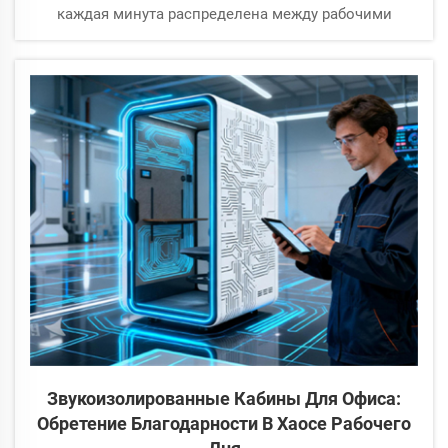
каждая минута распределена между рабочими
дедлайнами, учебой и личными делами, библиотеки
остаются вечными оазисами знаний и спокойствия.
На протяжении веков они служили духовной опорой
для...
Звукоизолированные Кабины Для Офиса:
Обретение Благодарности В Хаосе Рабочего