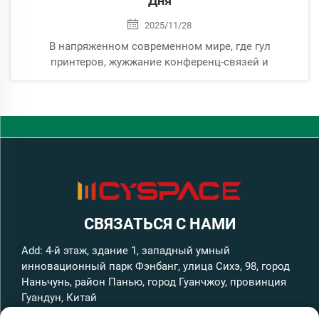
Дня
2025/11/28
В напряженном современном мире, где гул
принтеров, жужжание конференц-связей и
постоянная болтовня коллег сливаются в
непрерывную симфонию отвлечений, возможность
найти моменты покоя и тишины стала ценным
достоянием — особенно...
СВЯЗАТЬСЯ С НАМИ
Add: 4-й этаж, здание 1, западный умный
инновационный парк Фэнбанг, улица Сихэ, 98, город
Наньчунь, район Панью, город Гуанчжоу, провинция
Гуандун, Китай
Тел.:
+86-13316062192